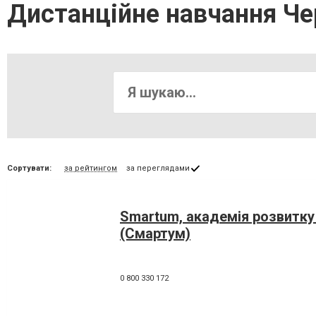
Дистанційне навчання Че
Сортувати:
за рейтингом
за переглядами
Smartum, академія розвитку
(Смартум)
0 800 330 172