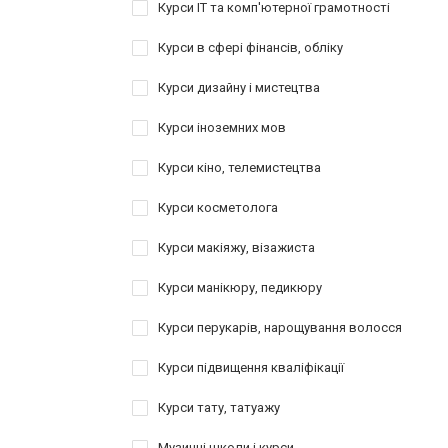
Курси IT та комп'ютерної грамотності
Курси в сфері фінансів, обліку
Курси дизайну і мистецтва
Курси іноземних мов
Курси кіно, телемистецтва
Курси косметолога
Курси макіяжу, візажиста
Курси манікюру, педикюру
Курси перукарів, нарощування волосся
Курси підвищення кваліфікації
Курси тату, татуажу
Музичні школи і курси