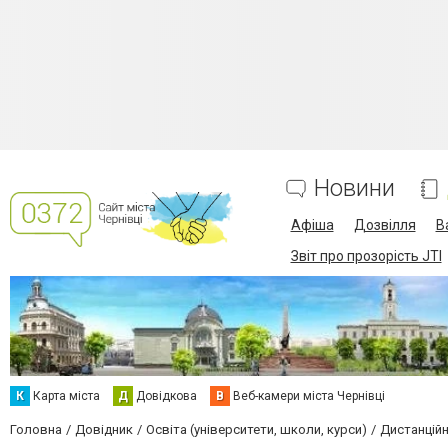
Новини
Афіша
Дозвілля
В
Звіт про прозорість JTI
К
Карта міста
Д
Довідкова
В
Веб-камери міста Чернівці
Головна
Довідник
Освіта (університети, школи, курси)
Дистанційн