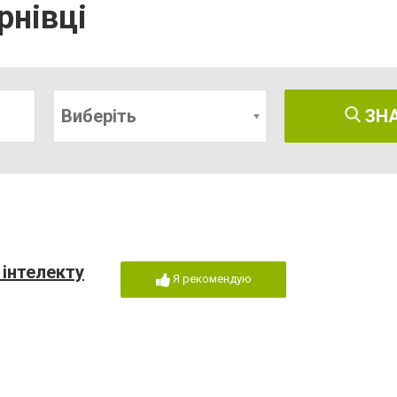
рнівці
Виберіть
ЗН
 інтелекту
Я рекомендую