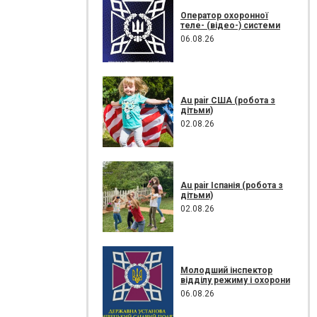
Оператор охоронної
теле- (відео-) системи
06.08.26
Au pair США (робота з
дітьми)
02.08.26
Au pair Іспанія (робота з
дітьми)
02.08.26
Молодший інспектор
відділу режиму і охорони
06.08.26