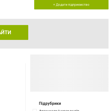
+ Додати підприємство
АЙТИ
Підрубрики
Автошколи й курси водіїв