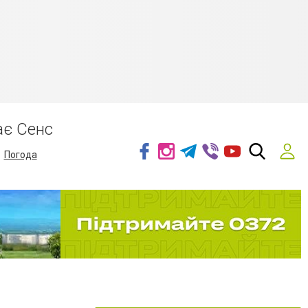
ає Сенс
Погода