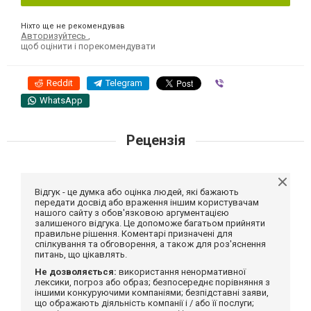
Ніхто ще не рекомендував
Авторизуйтесь
,
щоб оцінити і порекомендувати
Reddit
Telegram
Viber
WhatsApp
Рецензія
Відгук - це думка або оцінка людей, які бажають
передати досвід або враження іншим користувачам
нашого сайту з обов'язковою аргументацією
залишеного відгука. Це допоможе багатьом прийняти
правильне рішення. Коментарі призначені для
спілкування та обговорення, а також для роз'яснення
питань, що цікавлять.
Не дозволяється:
використання ненормативної
лексики, погроз або образ; безпосереднє порівняння з
іншими конкуруючими компаніями; безпідставні заяви,
що ображають діяльність компанії і / або її послуги;