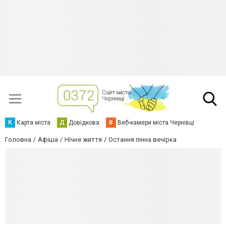
К
Карта міста
Д
Довідкова
В
Веб-камери міста Чернівці
Головна
Афіша
Нічне життя
Остання пінна вечірка