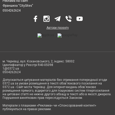
Реклама на сайті
Франшиза "CitySites"
0504262624
Автори проєкту
м. Чернівці, вул. Кохановського, 2, індекс: 58002
Ідентифікатор у Реєстрі R40-05098
1@0372.ua
0504262624
Допускається цитування матеріалів без отримання попередньої згоди
0372.ua за умови розміщення в тексті обов'язкового посилання на
0372.ua - Сайт міста Чернівці. Для інтернет-видань обов'язкове
розміщення прямого, відкритого для пошукових систем гіперпосилання
на цитовані статті не нижче другого абзацу в тексті або в якості джерела.
Порушення виняткових прав переслідується Законом.
Матеріали з плашками «Реклама» чи «Спонсорований контент»
публікуються на правах реклами.