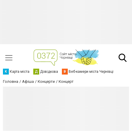
К
Карта міста
Д
Довідкова
В
Веб-камери міста Чернівці
Головна
Афіша
Концерти
Концерт