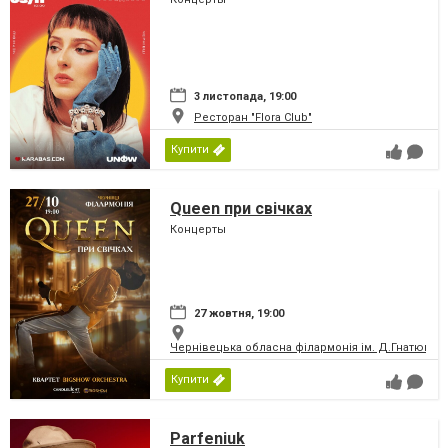
3 листопада, 19:00
Ресторан "Flora Club"
Купити
Queen при свічках
Концерты
27 жовтня, 19:00
Чернівецька обласна філармонія ім. Д.Гнатюка
Купити
Parfeniuk