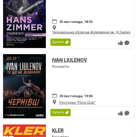
25 листопада, 18:30
Чернівецька обласна філармонія ім. Д.Гнатюка
Купити
IVAN LIULENOV
Концерты
20 листопада, 19:00
Ресторан "Flora Club"
Купити
KLER
Концерты