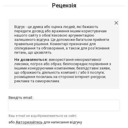
Рецензія
Відгук - це думка або оцінка людей, які бажають
передати досвід або враження іншим користувачам
нашого сайту з обов'язковою аргументацією
залишеного відгука. Це допоможе багатьом прийняти
правильне рішення. Коментарі призначені для
спілкування та обговорення, а також для роз'яснення
питань, що цікавлять.
Не дозволяється:
використання ненормативної
лексики, погроз або образ; безпосереднє порівняння з
іншими конкуруючими компаніями; безпідставні заяви,
що ображають діяльність компанії і / або її послуги;
розміщення посилань на сторонні інтернет-ресурси;
реклама та самореклама.
Введіть email:
Ваш e-mail не відображатиметься на сайті
або
Авторизуйтесь
для написання відгуку