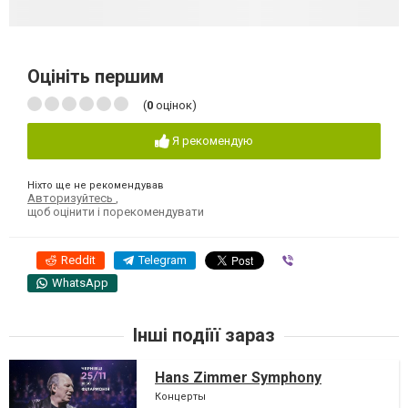
Оцініть першим
(
0
оцінок)
Я рекомендую
Ніхто ще не рекомендував
Авторизуйтесь
,
щоб оцінити і порекомендувати
Reddit
Telegram
Viber
WhatsApp
Інші подіїї зараз
Hans Zimmer Symphony
Концерты