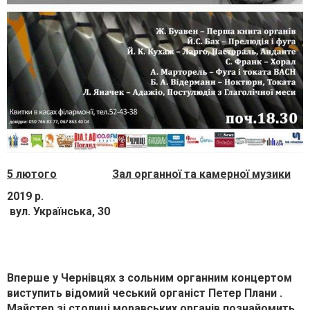
5
лютого
Зал органної та камерної музики
2019 р.
вул. Українська, 30
Вперше у Чернівцях з сольним органним концертом
виступить відомий чеський органіст Петер Плани .
Майстер зі столиці моравських органів познайомить