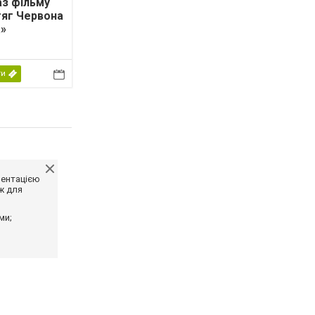
з фільму
яг Червона
»
ти
ментацією
ж для
ми;