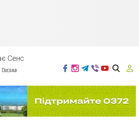
ає Сенс
Погода