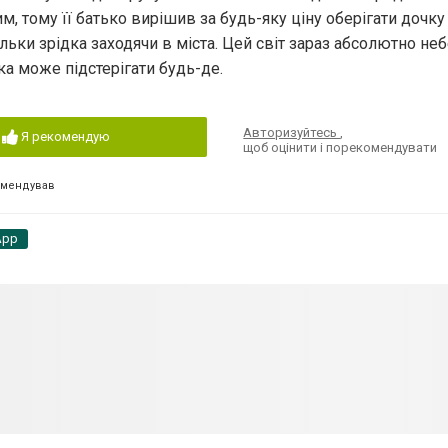
шим, тому її батько вирішив за будь-яку ціну оберігати дочку
льки зрідка заходячи в міста. Цей світ зараз абсолютно не
ка може підстерігати будь-де.
Авторизуйтесь
,
Я рекомендую
щоб оцінити і порекомендувати
омендував
App