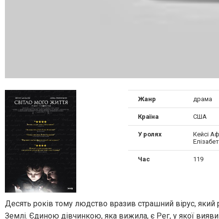
Жанр
драма
Країна
США
У ролях
Кейсі Аф
Елізабет
Час
119
Десять років тому людство вразив страшний вірус, який р
Землі. Єдиною дівчинкою, яка вижила, є Рег, у якої вияв