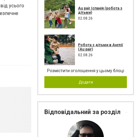
 від усього
Au pair Іспанія (робота з
дітьми)
безпечне
02.08.26
Робота з дітьми в Англії
(Au pair)
02.08.26
Розмістити оголошення у цьому блоці
Додати
Відповідальний за розділ