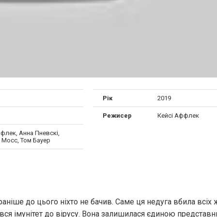
Рік
2019
Режисер
Кейсі Аффлек
флек, Анна Пневскі,
 Мосс, Том Бауер
аніше до цього ніхто не бачив. Саме ця недуга вбила всіх 
ився імунітет до вірусу. Вона залишилася єдиною представ