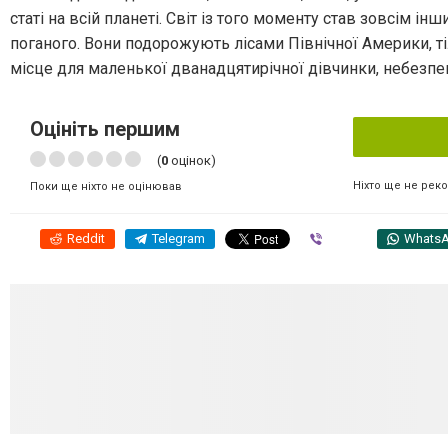
статі на всій планеті. Світ із того моменту став зовсім ін
поганого. Вони подорожують лісами Північної Америки, ті
місце для маленької дванадцятирічної дівчинки, небезпе
Оцініть першим
(
0
оцінок)
Ніхто ще не рек
Поки ще ніхто не оцінював
Reddit
Telegram
Viber
Whats