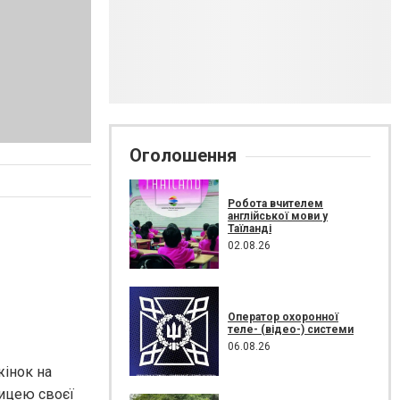
Оголошення
Робота вчителем
англійської мови у
Таїланді
02.08.26
Оператор охоронної
теле- (відео-) системи
06.08.26
жінок на
ницею своєї