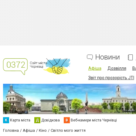
Новини
Афіша
Дозвілля
В
Звіт про прозорість JTI
К
Карта міста
Д
Довідкова
В
Веб-камери міста Чернівці
Головна
Афіша
Кіно
Світло мого життя