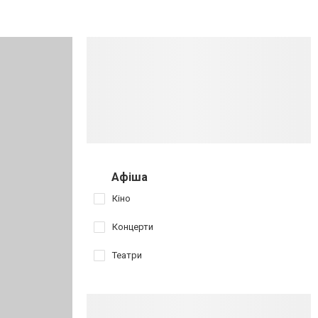
Афіша
Кіно
Концерти
Театри