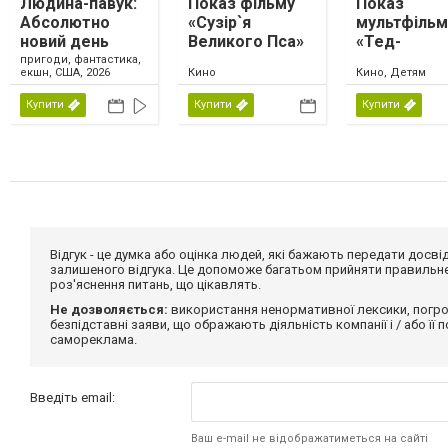
Людина-павук:
Показ фільму
Показ
Абсолютно
«Сузір`я
мультфільм
новий день
Великого Пса»
«Тед-
мандрівник 
пригоди, фантастика,
екшн, США, 2026
Кино
Кино, Детям
магічна ла
Купити
Купити
Купити
Відгук - це думка або оцінка людей, які бажають передати дос
залишеного відгука. Це допоможе багатьом прийняти правильне 
роз'яснення питань, що цікавлять.
Не дозволяється:
використання ненормативної лексики, погро
безпідставні заяви, що ображають діяльність компанії і / або її
самореклама.
Введіть email:
Ваш e-mail не відображатиметься на сайті