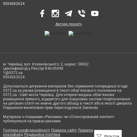
0504262624
Автори проєкту
м. Чернівці, вул. Кохановського, 2, індекс: 58002
Ідентифікатор у Реєстрі R40-05098
1@0372.ua
0504262624
Допускається цитування матеріалів без отримання попередньої згоди
0372.ua за умови розміщення в тексті обов'язкового посилання на
0372.ua - Сайт міста Чернівці. Для інтернет-видань обов'язкове
розміщення прямого, відкритого для пошукових систем гіперпосилання
на цитовані статті не нижче другого абзацу в тексті або в якості джерела.
Порушення виняткових прав переслідується Законом.
Матеріали з плашками «Реклама» чи «Спонсорований контент»
публікуються на правах реклами.
Політика конфіденційності
Правила сайту
Правила
класифайд
Редакційна політика
Фільтри