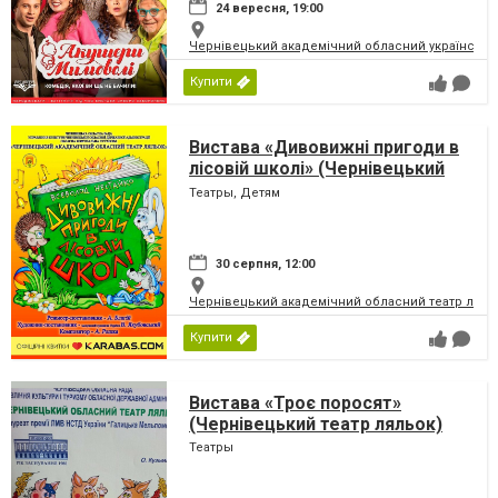
24 вересня, 19:00
Чернівецький академічний обласний український
Купити
Вистава «Дивовижні пригоди в
лісовій школі» (Чернівецький
театр ляльок)
Театры, Детям
30 серпня, 12:00
Чернівецький академічний обласний театр ляль
Купити
Вистава «Троє поросят»
(Чернівецький театр ляльок)
Театры