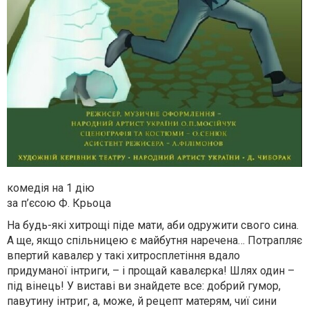
комедія на 1 дію
за п’єсою Ф. Крьоца
На будь-які хитрощі піде мати, аби одружити свого сина.
А ще, якщо спільницею є майбутня наречена… Потрапляє
впертий кавалєр у такі хитросплетіння вдало
придуманої інтриги, – і прощай кавалєрка! Шлях один –
під вінець! У виставі ви знайдете все: добрий гумор,
павутину інтриг, а, може, й рецепт матерям, чиї cини