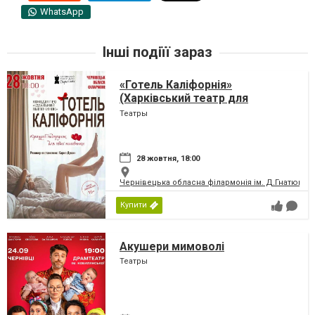
WhatsApp
Інші подіїї зараз
«Готель Каліфорнія»
(Харківський театр для
дорослих)
Театры
28 жовтня, 18:00
Чернівецька обласна філармонія ім. Д.Гнатюка
Купити
Акушери мимоволі
Театры