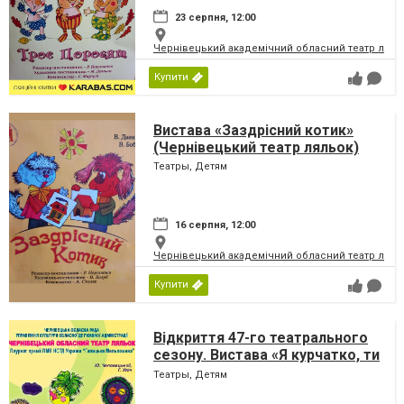
23 серпня, 12:00
Чернівецький академічний обласний театр ляль
Купити
Вистава «Заздрісний котик»
(Чернівецький театр ляльок)
Театры, Детям
16 серпня, 12:00
Чернівецький академічний обласний театр ляль
Купити
Відкриття 47-го театрального
сезону. Вистава «Я курчатко, ти
курчатко» (Чернівецький театр
Театры, Детям
ляльок)