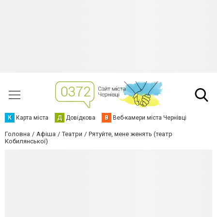
К
Карта міста
Д
Довідкова
В
Веб-камери міста Чернівці
Головна
Афіша
Театри
Рятуйте, мене женять (театр
Кобилянської)