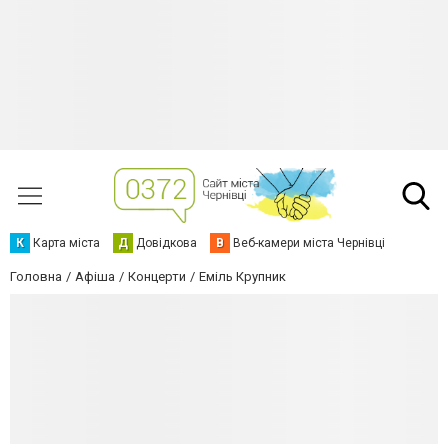
К
Карта міста
Д
Довідкова
В
Веб-камери міста Чернівці
Головна
Афіша
Концерти
Еміль Крупник