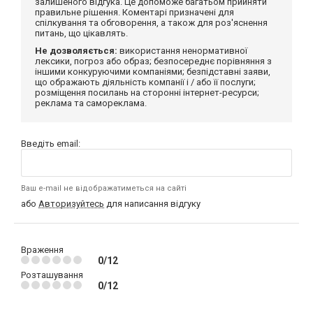
залишеного відгука. Це допоможе багатьом прийняти
правильне рішення. Коментарі призначені для
спілкування та обговорення, а також для роз'яснення
питань, що цікавлять.
Не дозволяється:
використання ненормативної
лексики, погроз або образ; безпосереднє порівняння з
іншими конкуруючими компаніями; безпідставні заяви,
що ображають діяльність компанії і / або її послуги;
розміщення посилань на сторонні інтернет-ресурси;
реклама та самореклама.
Введіть email:
Ваш e-mail не відображатиметься на сайті
або
Авторизуйтесь
для написання відгуку
Враження
0/12
Розташування
0/12