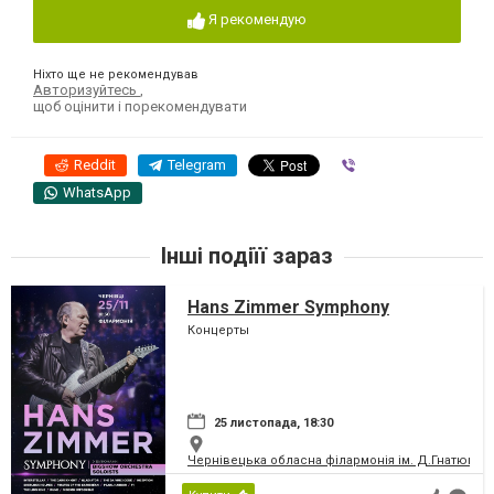
Я рекомендую
Ніхто ще не рекомендував
Авторизуйтесь
,
щоб оцінити і порекомендувати
Reddit
Telegram
Viber
WhatsApp
Інші подіїї зараз
Hans Zimmer Symphony
Концерты
25 листопада, 18:30
Чернівецька обласна філармонія ім. Д.Гнатюка