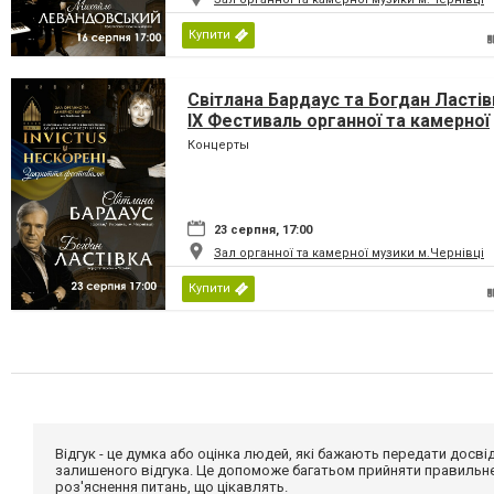
Купити
Світлана Бардаус та Богдан Ластів
IX Фестиваль органної та камерної
музики до дня Незалежності Украї
Концерты
«INVICTUS/НЕСКОРЕНІ»
23 серпня, 17:00
Зал органної та камерної музики м.Чернівці
Купити
Відгук - це думка або оцінка людей, які бажають передати дос
залишеного відгука. Це допоможе багатьом прийняти правильне 
роз'яснення питань, що цікавлять.