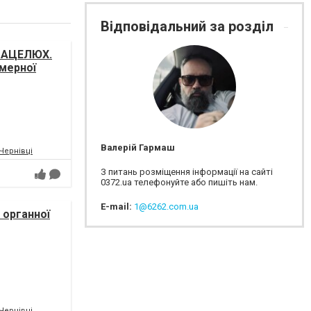
Відповідальний за розділ
 МАЦЕЛЮХ.
амерної
і України
Валерій Гармаш
.Чернівці
З питань розміщення інформації на сайті
0372.ua телефонуйте або пишіть нам.
E-mail:
1@6262.com.ua
 органної
ICTUS/
.Чернівці