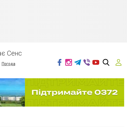
ає Сенс
Погода