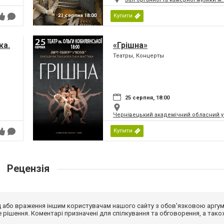
Купити
ка.
«Грішна»
Театры, Концерты
ни
25 серпня, 18:00
Чернівецький академічний обласний ук
Купити
Рецензія
від або враження іншим користувачам нашого сайту з обов'язковою аргу
рішення. Коментарі призначені для спілкування та обговорення, а тако