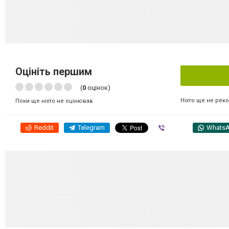
Оцініть першим
(
0
оцінок)
Ніхто ще не рек
Поки ще ніхто не оцінював
Reddit
Telegram
Viber
Whats