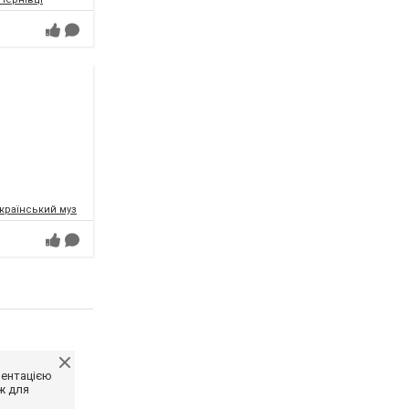
раїнський музично-драматичний театр ім. О.Кобилянської
ментацією
ж для