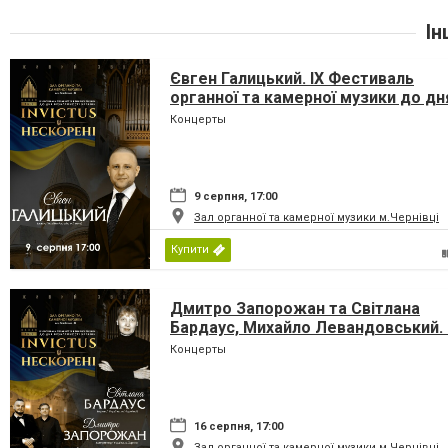
Ін
Євген Галицький. IX Фестиваль
органної та камерної музики до дн
Незалежності України «INVICTUS/
Концерты
НЕСКОРЕНІ»
9 серпня, 17:00
Зал органної та камерної музики м.Чернівці
Купити
Дмитро Запорожан та Світлана
Бардаус, Михайло Левандовський. 
Фестиваль органної та камерної
Концерты
музики до дня Незалежності Украї
«INVICTUS/НЕСКОРЕНІ»
16 серпня, 17:00
Зал органної та камерної музики м.Чернівці