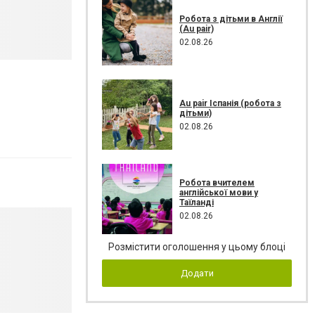
Робота з дітьми в Англії
(Au pair)
02.08.26
Au pair Іспанія (робота з
дітьми)
02.08.26
Робота вчителем
англійської мови у
Таїланді
02.08.26
Розмістити оголошення у цьому блоці
Додати