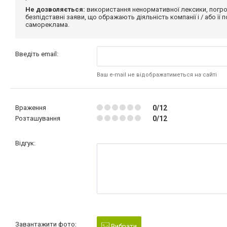
Не дозволяється:
використання ненормативної лексики, погро
безпідставні заяви, що ображають діяльність компанії і / або її
самореклама.
Введіть email:
Ваш e-mail не відображатиметься на сайті
Враження
0/12
Розташування
0/12
Відгук:
Завантажити фото:
Вибрати