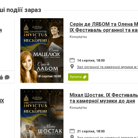
ші подіїї зараз
Серін де ЛЯБОМ та Олена
я
IX Фестиваль органної та к
музики до дня Незалежност
Концерты
«INVICTUS/НЕСКОРЕНІ»
14 серпня, 18:00
Зал органної та камерної музики м
Купити
Міхал Шостак. IX Фестиваль
IX
та камерної музики до дня
Незалежності України «INV
Концерты
ни
НЕСКОРЕНІ»
21 серпня, 18:00
Зал органної та камерної музики м