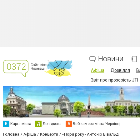
Новини
Афіша
Дозвілля
В
Звіт про прозорість JTI
К
Карта міста
Д
Довідкова
В
Веб-камери міста Чернівці
Головна
Афіша
Концерти
«Пори року» Антоніо Вівальді