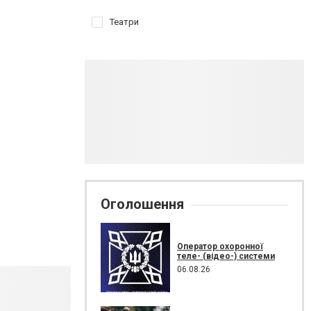
Театри
Оголошення
Оператор охоронної
теле- (відео-) системи
06.08.26