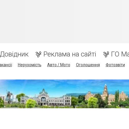
Довідник
Реклама на сайті
ГО М
акансії
Нерухомість
Авто / Мото
Оголошення
Фотозвіти