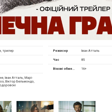
в, трилер
Режисер
Іван Атталь
Час
85
Вікові обмеження
16+
не, Іван Атталь, Марі-
оз, Віктор Бельмондо,
одоровскі