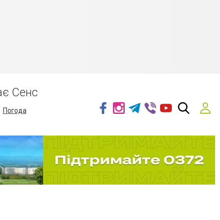
ає Сенс
Погода