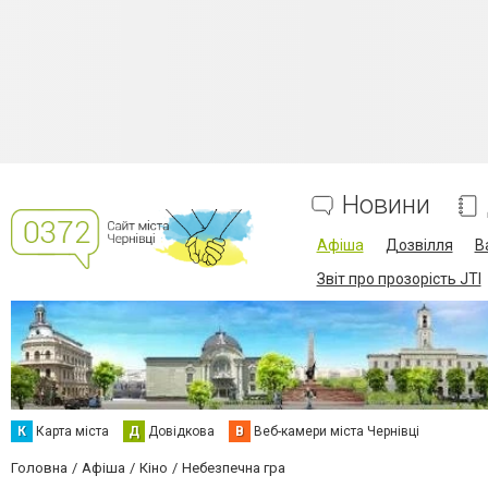
Новини
Афіша
Дозвілля
В
Звіт про прозорість JTI
К
Карта міста
Д
Довідкова
В
Веб-камери міста Чернівці
Головна
Афіша
Кіно
Небезпечна гра