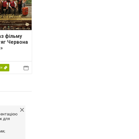
з фільму
яг Червона
»
ти
ментацією
ж для
ми;