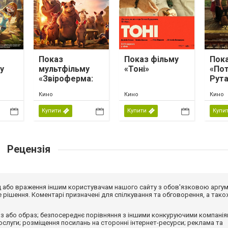
Показ
Показ фільму
Пока
у
мультфільму
«Тоні»
«Пот
«Звіроферма:
Рута
і
місія на
Кино
Кино
Кино
мпа»
виживання»
Купити
Купити
Купи
Рецензія
від або враження іншим користувачам нашого сайту з обов'язковою аргу
рішення. Коментарі призначені для спілкування та обговорення, а тако
з або образ; безпосереднє порівняння з іншими конкуруючими компанія
 послуги; розміщення посилань на сторонні інтернет-ресурси; реклама та