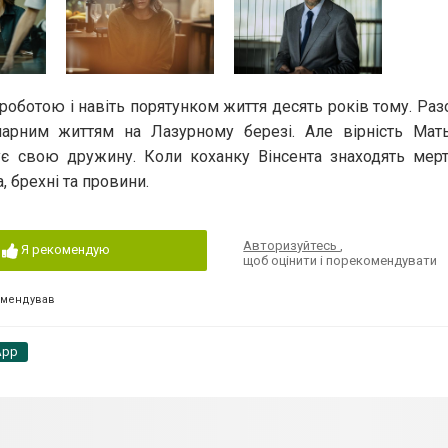
 роботою і навіть порятунком життя десять років тому. Раз
арним життям на Лазурному березі. Але вірність Мать
ує свою дружину. Коли коханку Вінсента знаходять мерт
, брехні та провини.
Авторизуйтесь
,
Я рекомендую
щоб оцінити і порекомендувати
омендував
App