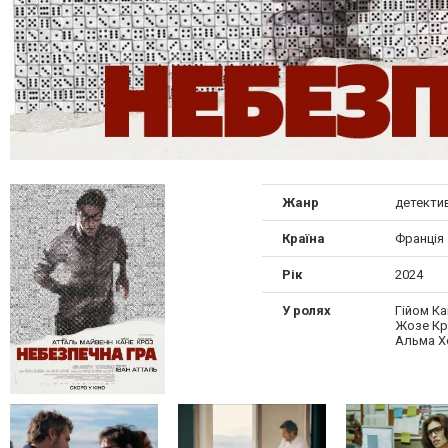
Жанр
детекти
Країна
Франція
Рік
2024
У ролях
Гійом Ка
Жозе Кр
Альма Х