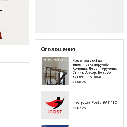
Оголошення
Комплектуючі для
алюмінієвих поручнів.
Колонна. Леєр. Поручень.
Стійка. Анкер. Бокове
кріплення стійки.
03.08.26
Інтеграція iPost з BAS / 1C
29.07.26