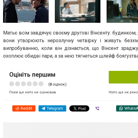
Матьє всім завдячує своєму другові Вінсенту: будинком,
вони утворюють нерозлучну четвірку і живуть безхм
випробуванню, коли він дізнається, що Вінсент зрадж
охоплює обидві пари, а за нею тягнеться шлейф боягузтва
Оцініть першим
(
0
оцінок)
Ніхто ще не рек
Поки ще ніхто не оцінював
Reddit
Telegram
Viber
Whats