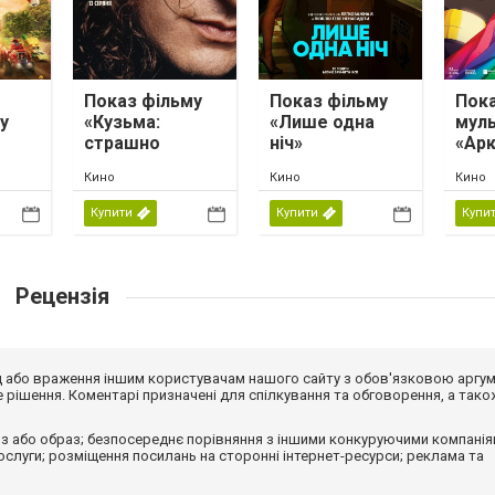
Показ фільму
Показ фільму
Пок
у
«Кузьма:
«Лише одна
мул
страшно
ніч»
«Арк
веселий»
манд
Кино
Кино
Кино
»
час»
Купити
Купити
Купи
Рецензія
від або враження іншим користувачам нашого сайту з обов'язковою аргу
рішення. Коментарі призначені для спілкування та обговорення, а тако
з або образ; безпосереднє порівняння з іншими конкуруючими компанія
 послуги; розміщення посилань на сторонні інтернет-ресурси; реклама та