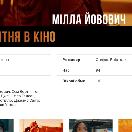
 екшн
Режисер
Стефон Брістоль
Час
94
Вікові обмеження
16+
ович, Сем Вортінгтон,
 Дженніфер Гадсон,
стілло, Джеймс Саіто,
ан Уолліс