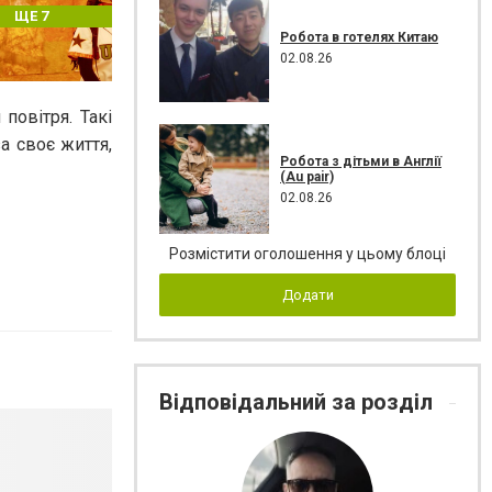
ЩЕ 7
Робота в готелях Китаю
02.08.26
повітря. Такі
а своє життя,
Робота з дітьми в Англії
(Au pair)
02.08.26
Розмістити оголошення у цьому блоці
Додати
Відповідальний за розділ