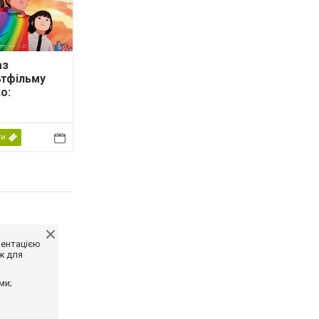
аз
ьтфільму
о:
рівка крізь
ти
ментацією
ж для
ми;