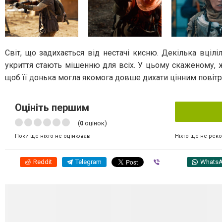
Світ, що задихається від нестачі кисню. Декілька вцілі
укриття стають мішенню для всіх. У цьому скаженому, ж
щоб її донька могла якомога довше дихати цінним повітр
Оцініть першим
(
0
оцінок)
Ніхто ще не рек
Поки ще ніхто не оцінював
Reddit
Telegram
Viber
Whats