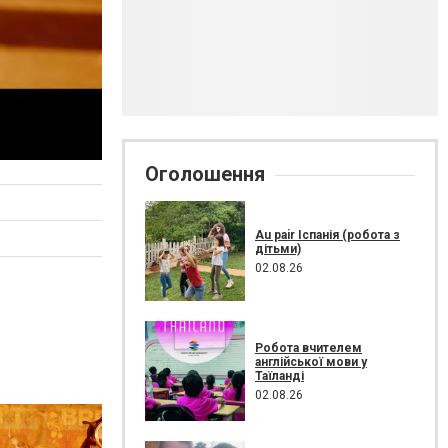
Оголошення
Au pair Іспанія (робота з
дітьми)
02.08.26
Робота вчителем
англійської мови у
Таїланді
02.08.26