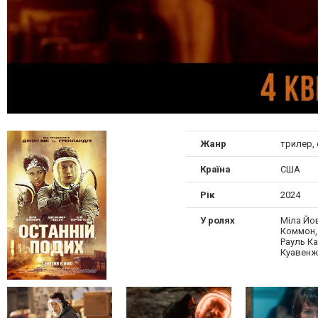
Жанр
трилер,
Країна
США
Рік
2024
У ролях
Міла Йов
Коммон,
Рауль Ка
Куавенж