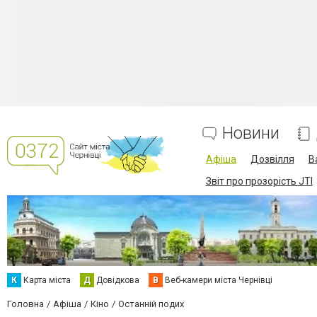
Новини
Афіша
Дозвілля
В
Звіт про прозорість JTI
К
Карта міста
Д
Довідкова
В
Веб-камери міста Чернівці
Головна
Афіша
Кіно
Останній подих