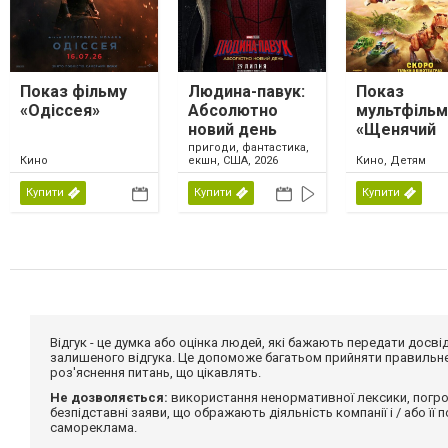
Показ фільму
Людина-павук:
Показ
«Одіссея»
Абсолютно
мультфільм
новий день
«Щенячий
патруль.
пригоди, фантастика,
Кино
екшн, США, 2026
Кино, Детям
Динофільм
Купити
Купити
Купити
Відгук - це думка або оцінка людей, які бажають передати дос
залишеного відгука. Це допоможе багатьом прийняти правильне 
роз'яснення питань, що цікавлять.
Не дозволяється:
використання ненормативної лексики, погро
безпідставні заяви, що ображають діяльність компанії і / або її
самореклама.