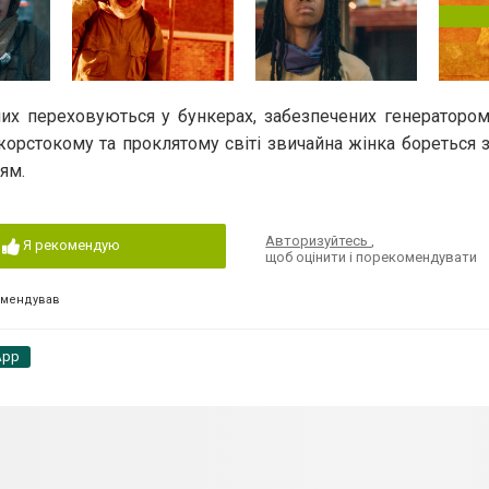
лих переховуються у бункерах, забезпечених генератором 
орстокому та проклятому світі звичайна жінка бореться з
ям.
Авторизуйтесь
,
Я рекомендую
щоб оцінити і порекомендувати
омендував
App