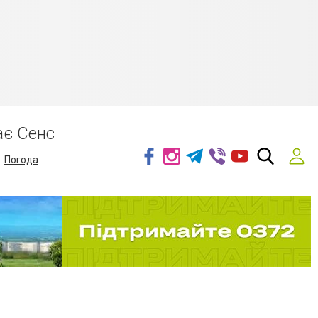
ає Сенс
Погода