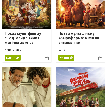
Показ мультфільму
Показ мультфільму
«Тед-мандрівник і
«Звіроферма: місія на
магічна лампа»
виживання»
Кино, Детям
Кино
Купити
Купити