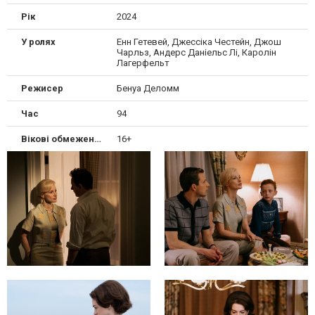
Рік
2024
У ролях
Енн Гетевей, Джессіка Честейн, Джош
Чарльз, Андерс Даніельс Лі, Каролін
Лагерфельт
Режисер
Бенуа Деломм
Час
94
Вікові обмеження
16+