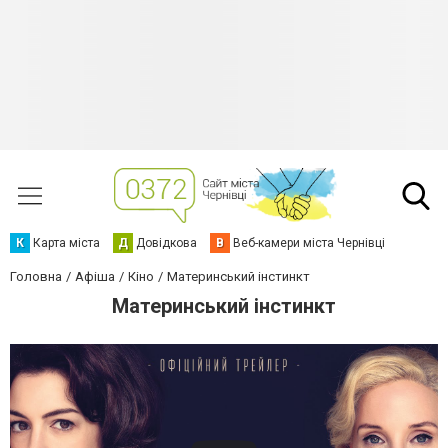
К
Карта міста
Д
Довідкова
В
Веб-камери міста Чернівці
Головна
Афіша
Кіно
Материнський інстинкт
Материнський інстинкт