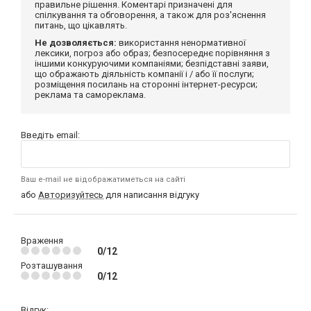
правильне рішення. Коментарі призначені для
спілкування та обговорення, а також для роз'яснення
питань, що цікавлять.
Не дозволяється:
використання ненормативної
лексики, погроз або образ; безпосереднє порівняння з
іншими конкуруючими компаніями; безпідставні заяви,
що ображають діяльність компанії і / або її послуги;
розміщення посилань на сторонні інтернет-ресурси;
реклама та самореклама.
Введіть email:
Ваш e-mail не відображатиметься на сайті
або
Авторизуйтесь
для написання відгуку
Враження
0/12
Розташування
0/12
Відгук: