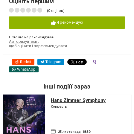
Оцініть першим
(
0
оцінок)
Я рекомендую
Ніхто ще не рекомендував
Авторизуйтесь
,
щоб оцінити і порекомендувати
Reddit
Telegram
Viber
WhatsApp
Інші подіїї зараз
Hans Zimmer Symphony
Концерты
25 листопада, 18:30