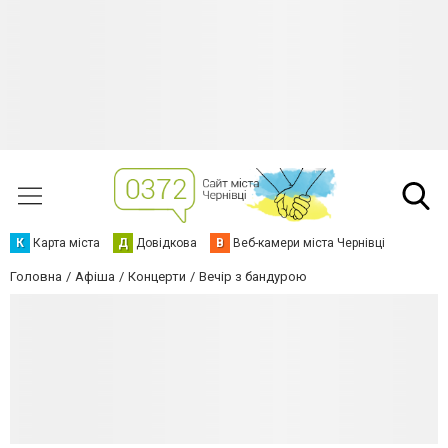
К
Карта міста
Д
Довідкова
В
Веб-камери міста Чернівці
Головна
Афіша
Концерти
Вечір з бандурою