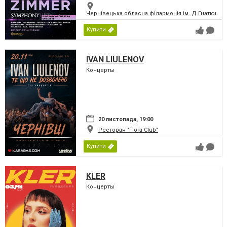
Чернівецька обласна філармонія ім. Д.Гнатюка
Купити
IVAN LIULENOV
Концерты
20 листопада, 19:00
Ресторан "Flora Club"
Купити
KLER
Концерты