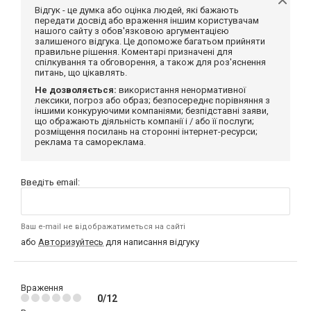
Відгук - це думка або оцінка людей, які бажають
передати досвід або враження іншим користувачам
нашого сайту з обов'язковою аргументацією
залишеного відгука. Це допоможе багатьом прийняти
правильне рішення. Коментарі призначені для
спілкування та обговорення, а також для роз'яснення
питань, що цікавлять.
Не дозволяється:
використання ненормативної
лексики, погроз або образ; безпосереднє порівняння з
іншими конкуруючими компаніями; безпідставні заяви,
що ображають діяльність компанії і / або її послуги;
розміщення посилань на сторонні інтернет-ресурси;
реклама та самореклама.
Введіть email:
Ваш e-mail не відображатиметься на сайті
або
Авторизуйтесь
для написання відгуку
Враження
0/12