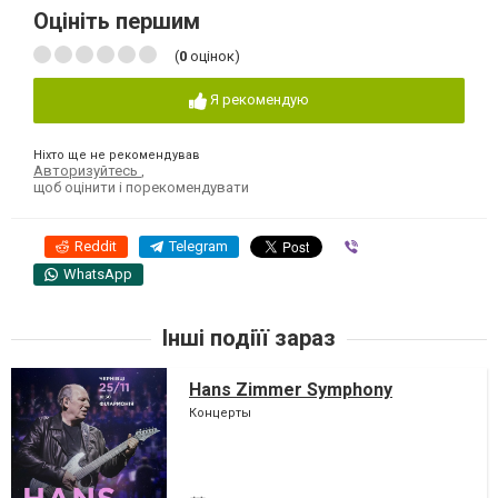
Оцініть першим
(
0
оцінок)
Я рекомендую
Ніхто ще не рекомендував
Авторизуйтесь
,
щоб оцінити і порекомендувати
Reddit
Telegram
Viber
WhatsApp
Інші подіїї зараз
Hans Zimmer Symphony
Концерты