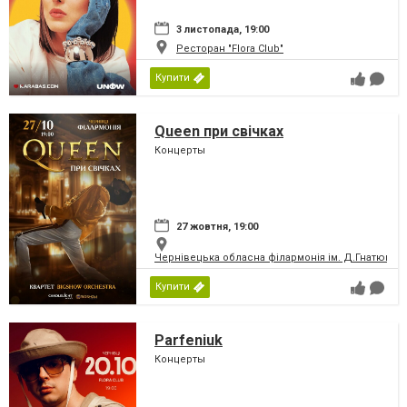
3 листопада, 19:00
Ресторан "Flora Club"
Купити
Queen при свічках
Концерты
27 жовтня, 19:00
Чернівецька обласна філармонія ім. Д.Гнатюка
Купити
Parfeniuk
Концерты