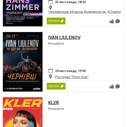
25 листопада, 18:30
Чернівецька обласна філармонія ім. Д.Гнатюка
Купити
IVAN LIULENOV
Концерты
20 листопада, 19:00
Ресторан "Flora Club"
Купити
KLER
Концерты