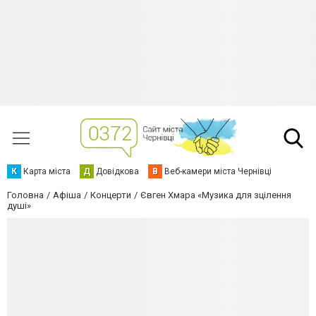
К
Карта міста
Д
Довідкова
В
Веб-камери міста Чернівці
Головна
Афіша
Концерти
Євген Хмара «Музика для зцілення
душі»