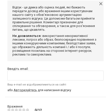
Відгук - це думка або оцінка людей, які бажають
передати досвід або враження іншим користувачам
нашого сайту з обов'язковою аргументацією
залишеного відгука. Це допоможе багатьом прийняти
правильне рішення. Коментарі призначені для
спілкування та обговорення, а також для роз'яснення
питань, що цікавлять.
Не дозволяється:
використання ненормативної
лексики, погроз або образ; безпосереднє порівняння з
іншими конкуруючими компаніями; безпідставні заяви,
що ображають діяльність компанії і / або її послуги;
розміщення посилань на сторонні інтернет-ресурси;
реклама та самореклама.
Введіть email:
Ваш e-mail не відображатиметься на сайті
або
Авторизуйтесь
для написання відгуку
Враження
0/12