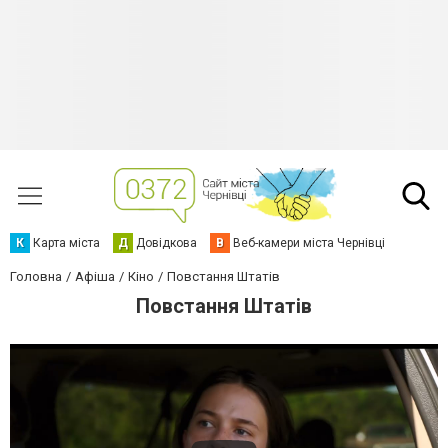
К
Карта міста
Д
Довідкова
В
Веб-камери міста Чернівці
Головна
Афіша
Кіно
Повстання Штатів
Повстання Штатів