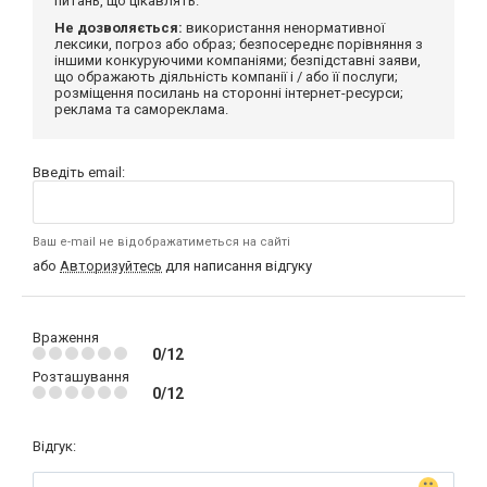
питань, що цікавлять.
Не дозволяється:
використання ненормативної
лексики, погроз або образ; безпосереднє порівняння з
іншими конкуруючими компаніями; безпідставні заяви,
що ображають діяльність компанії і / або її послуги;
розміщення посилань на сторонні інтернет-ресурси;
реклама та самореклама.
Введіть email:
Ваш e-mail не відображатиметься на сайті
або
Авторизуйтесь
для написання відгуку
Враження
0/12
Розташування
0/12
Відгук: