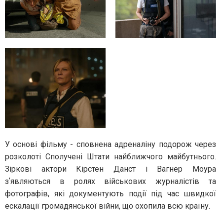
У основі фільму - сповнена адреналіну подорож через
розколоті Сполучені Штати найближчого майбутнього.
Зіркові актори Кірстен Данст і Вагнер Моура
зʼявляються в ролях військових журналістів та
фотографів, які документують події під час швидкої
ескалації громадянської війни, що охопила всю країну.