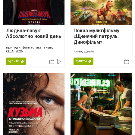
Людина-павук:
Показ мультфільму
Абсолютно новий день
«Щенячий патруль.
Динофільм»
пригоди, фантастика, екшн,
США, 2026
Кино, Детям
Купити
Купити