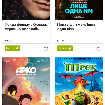
Показ фільму «Кузьма:
Показ фільму «Лише
страшно веселий»
одна ніч»
Кино
Кино
Купити
Купити