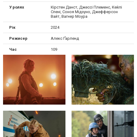
У ролях
Кірстен Данст, Джессі Племенс, Кейлі
Спені, Соноя Мідзуно, Джефферсон
Вайт, Вагнер Моура
Рік
2024
Режисер
Алекс Ґарленд
Час
109