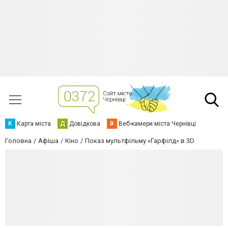
К
Карта міста
Д
Довідкова
В
Веб-камери міста Чернівці
Головна
Афіша
Кіно
Показ мультфільму «Гарфілд» в 3D