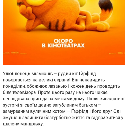
Улюбленець мільйонів – рудий кіт Ґарфілд
повертається на великі екрани! Він ненавидить
понеділки, обожнює лазанью і кожен день проводить
біля телевізора. Проте цього разу на нього чекає
несподівана пригода за межами дому. Після випадкової
зустрічі зі своїм давно загубленим батьком —
замурзаним вуличним котом — Ґарфілд і його друг Оді
змушені залишити безтурботне життя та відправитися у
шалену мандрівку.