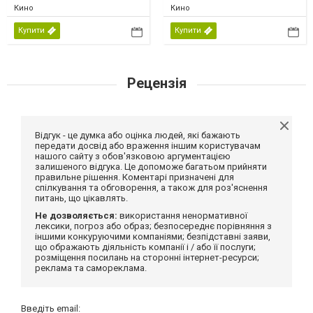
Кино
Кино
Купити
Купити
Рецензія
Відгук - це думка або оцінка людей, які бажають
передати досвід або враження іншим користувачам
нашого сайту з обов'язковою аргументацією
залишеного відгука. Це допоможе багатьом прийняти
правильне рішення. Коментарі призначені для
спілкування та обговорення, а також для роз'яснення
питань, що цікавлять.
Не дозволяється:
використання ненормативної
лексики, погроз або образ; безпосереднє порівняння з
іншими конкуруючими компаніями; безпідставні заяви,
що ображають діяльність компанії і / або її послуги;
розміщення посилань на сторонні інтернет-ресурси;
реклама та самореклама.
Введіть email: