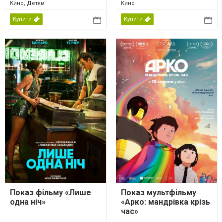
Кино, Детям
Кино
Купити
Купити
Показ фільму «Лише
Показ мультфільму
одна ніч»
«Арко: мандрівка крізь
час»