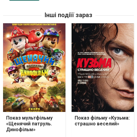
Інші подіїї зараз
Показ мультфільму
Показ фільму «Кузьма:
«Щенячий патруль.
страшно веселий»
Динофільм»