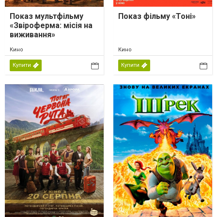
Показ мультфільму
Показ фільму «Тоні»
«Звіроферма: місія на
виживання»
Кино
Кино
Купити
Купити