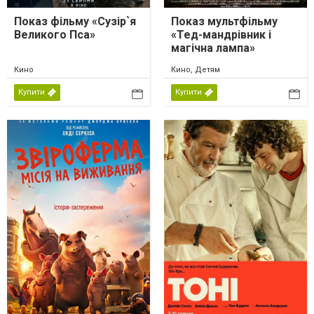
Показ фільму «Сузір`я
Показ мультфільму
Великого Пса»
«Тед-мандрівник і
магічна лампа»
Кино
Кино, Детям
Купити
Купити