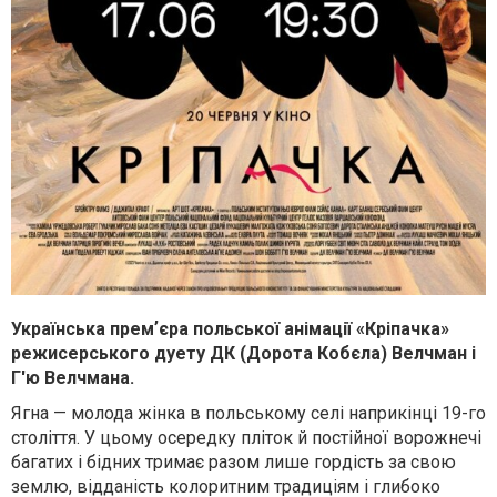
Українська премʼєра польської анімації «Кріпачка»
режисерського дуету ДК (Дорота Кобєла) Велчман і
Г'ю Велчмана.
Ягна — молода жінка в польському селі наприкінці 19-го
століття. У цьому осередку пліток й постійної ворожнечі
багатих і бідних тримає разом лише гордість за свою
землю, відданість колоритним традиціям і глибоко