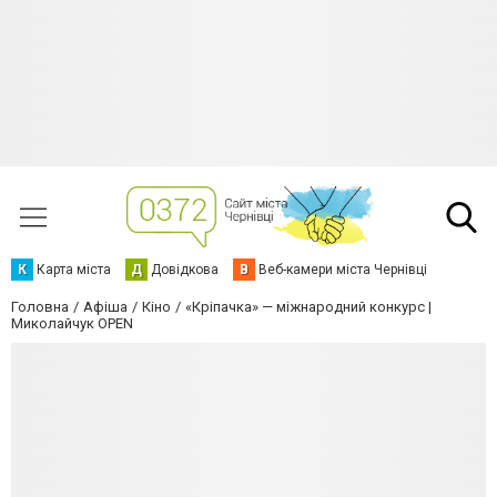
К
Карта міста
Д
Довідкова
В
Веб-камери міста Чернівці
Головна
Афіша
Кіно
«Кріпачка» — міжнародний конкурс |
Миколайчук OPEN