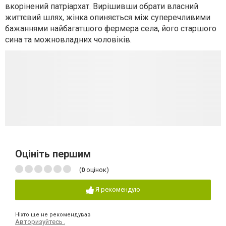
вкорінений патріархат. Вирішивши обрати власний
життєвий шлях, жінка опиняється між суперечливими
бажаннями найбагатшого фермера села, його старшого
сина та можновладних чоловіків.
Оцініть першим
(
0
оцінок)
Я рекомендую
Ніхто ще не рекомендував
Авторизуйтесь
,