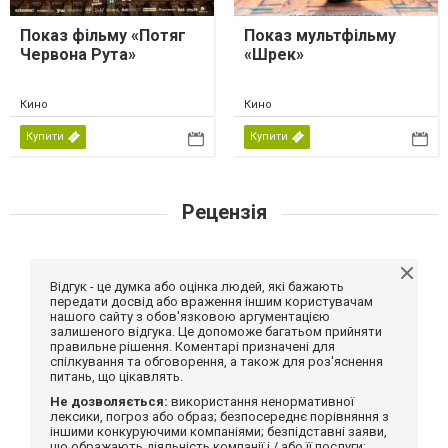
Показ фільму «Потяг
Показ мультфільму
Червона Рута»
«Шрек»
Кино
Кино
Купити
Купити
Рецензія
Відгук - це думка або оцінка людей, які бажають
передати досвід або враження іншим користувачам
нашого сайту з обов'язковою аргументацією
залишеного відгука. Це допоможе багатьом прийняти
правильне рішення. Коментарі призначені для
спілкування та обговорення, а також для роз'яснення
питань, що цікавлять.
Не дозволяється:
використання ненормативної
лексики, погроз або образ; безпосереднє порівняння з
іншими конкуруючими компаніями; безпідставні заяви,
що ображають діяльність компанії і / або її послуги;