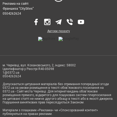
Реклама на сайті
Франшиза "CitySites"
0504262624
Автори проєкту
м. Чернівці, вул. Кохановського, 2, індекс: 58002
Ідентифікатор у Реєстрі R40-05098
1@0372.ua
0504262624
Допускається цитування матеріалів без отримання попередньої згоди
0372.ua за умови розміщення в тексті обов'язкового посилання на
0372.ua - Сайт міста Чернівці. Для інтернет-видань обов'язкове
розміщення прямого, відкритого для пошукових систем гіперпосилання
на цитовані статті не нижче другого абзацу в тексті або в якості джерела.
Порушення виняткових прав переслідується Законом.
Матеріали з плашками «Реклама» чи «Спонсорований контент»
публікуються на правах реклами.