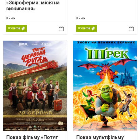
«Звіроферма: місія на
виживання»
Кино
Кино
Купити
Купити
Показ фільму «Потяг
Показ мультфільму