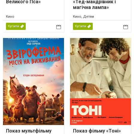
Великого Пса»
«Тед-мандрівник і
магічна лампа»
Кино
Кино, Детям
Купити
Купити
Показ мультфільму
Показ фільму «Тоні»