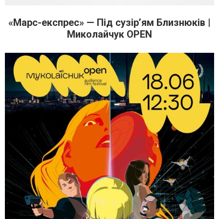
«Марс-експрес» — Під сузір’ям Близнюків |
Миколайчук OPEN