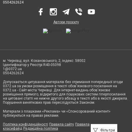
0504262624
Автори проєкту
м. Чернівці, вул. Кохановського, 2, індекс: 58002
Ідентифікатор у Реєстрі R40-05098
1@0372.ua
0504262624
Допускається цитування матеріалів без отримання попередньої згоди
0372.ua за умови розміщення в тексті обов'язкового посилання на
0372.ua - Сайт міста Чернівці. Для інтернет-видань обов'язкове
розміщення прямого, відкритого для пошукових систем гіперпосилання
на цитовані статті не нижче другого абзацу в тексті або в якості джерела.
Порушення виняткових прав переслідується Законом.
Матеріали з плашками «Реклама» чи «Спонсорований контент»
публікуються на правах реклами.
Політика конфіденційності
Правила сайту
Правила
класифайд
Редакційна політика
Фільтри