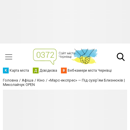
К
Карта міста
Д
Довідкова
В
Веб-камери міста Чернівці
Головна
Афіша
Кіно
«Марс-експрес» — Під сузір’ям Близнюків |
Миколайчук OPEN