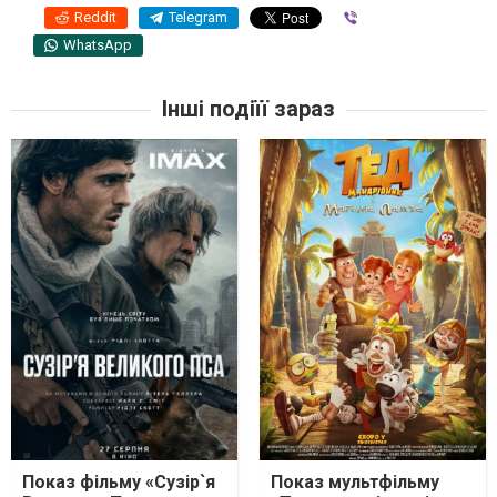
Reddit
Telegram
Viber
WhatsApp
Інші подіїї зараз
Показ фільму «Сузір`я
Показ мультфільму