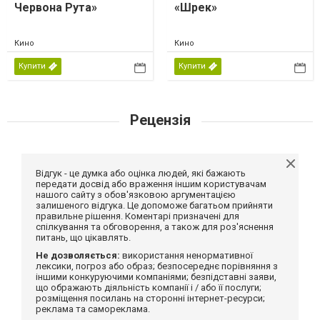
Червона Рута»
«Шрек»
Кино
Кино
Купити
Купити
Рецензія
Відгук - це думка або оцінка людей, які бажають
передати досвід або враження іншим користувачам
нашого сайту з обов'язковою аргументацією
залишеного відгука. Це допоможе багатьом прийняти
правильне рішення. Коментарі призначені для
спілкування та обговорення, а також для роз'яснення
питань, що цікавлять.
Не дозволяється:
використання ненормативної
лексики, погроз або образ; безпосереднє порівняння з
іншими конкуруючими компаніями; безпідставні заяви,
що ображають діяльність компанії і / або її послуги;
розміщення посилань на сторонні інтернет-ресурси;
реклама та самореклама.