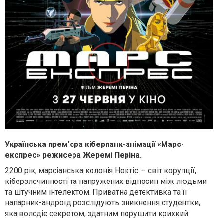
Українська премʼєра кіберпанк-анімації «Марс-
експрес» режисера Жеремі Періна.
2200 рік, марсіанська колонія Ноктіс — світ корупції,
кіберзлочинності та напружених відносин між людьми
та штучним інтелектом. Приватна детективка та її
напарник-андроїд розслідують зникнення студентки,
яка володіє секретом, здатним порушити крихкий