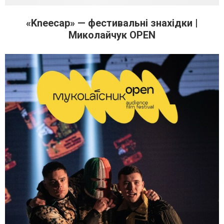
«Kneecap» — фестивальні знахідки |
Миколайчук OPEN