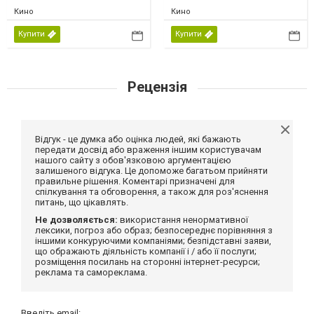
Кино
Кино
Купити
Купити
Рецензія
Відгук - це думка або оцінка людей, які бажають
передати досвід або враження іншим користувачам
нашого сайту з обов'язковою аргументацією
залишеного відгука. Це допоможе багатьом прийняти
правильне рішення. Коментарі призначені для
спілкування та обговорення, а також для роз'яснення
питань, що цікавлять.
Не дозволяється:
використання ненормативної
лексики, погроз або образ; безпосереднє порівняння з
іншими конкуруючими компаніями; безпідставні заяви,
що ображають діяльність компанії і / або її послуги;
розміщення посилань на сторонні інтернет-ресурси;
реклама та самореклама.
Введіть email: