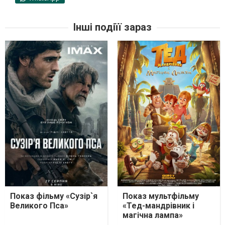
Інші подіїї зараз
Показ фільму «Сузір`я
Показ мультфільму
Великого Пса»
«Тед-мандрівник і
магічна лампа»