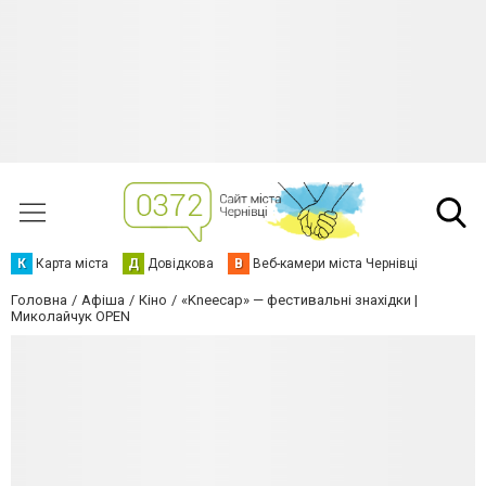
К
Карта міста
Д
Довідкова
В
Веб-камери міста Чернівці
Головна
Афіша
Кіно
«Kneecap» — фестивальні знахідки |
Миколайчук OPEN