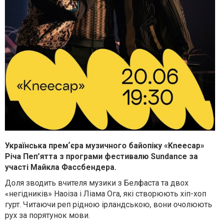
Українська премʼєра музичного байопіку «Kneecap»
Річа Пеп’ятта з програми фестивалю Sundance за
участі Майкла Фассбендера.
Доля зводить вчителя музики з Белфаста та двох
«негідників» Наоіза і Ліама Ога, які створюють хіп-хоп
гурт. Читаючи реп рідною ірландською, вони очолюють
рух за порятунок мови.