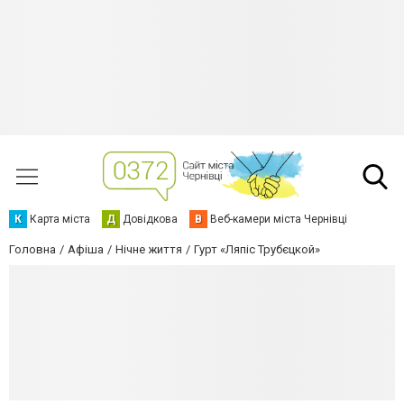
К
Карта міста
Д
Довідкова
В
Веб-камери міста Чернівці
Головна
Афіша
Нічне життя
Гурт «Ляпіс Трубєцкой»