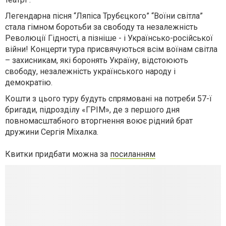
Легендарна пісня “Ляпіса Трубєцкого” “Воїни світла”
стала гімном боротьби за свободу та незалежність
Революції Гідності, а пізніше - і Українсько-російської
війни! Концерти тура присвячуються всім воїнам світла
– захисникам, які боронять Україну, відстоюють
свободу, незалежність українського народу і
демократію.
Кошти з цього туру будуть спрямовані на потреби 57-ї
бригади, підрозділу «ГРІМ», де з першого дня
повномасштабного вторгнення воює рідний брат
дружини Сергія Міхалка.
Квитки придбати можна за
посиланням