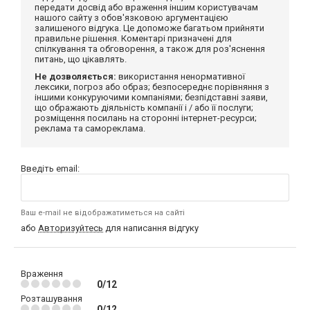
передати досвід або враження іншим користувачам
нашого сайту з обов'язковою аргументацією
залишеного відгука. Це допоможе багатьом прийняти
правильне рішення. Коментарі призначені для
спілкування та обговорення, а також для роз'яснення
питань, що цікавлять.
Не дозволяється:
використання ненормативної
лексики, погроз або образ; безпосереднє порівняння з
іншими конкуруючими компаніями; безпідставні заяви,
що ображають діяльність компанії і / або її послуги;
розміщення посилань на сторонні інтернет-ресурси;
реклама та самореклама.
Введіть email:
Ваш e-mail не відображатиметься на сайті
або
Авторизуйтесь
для написання відгуку
Враження
0/12
Розташування
0/12