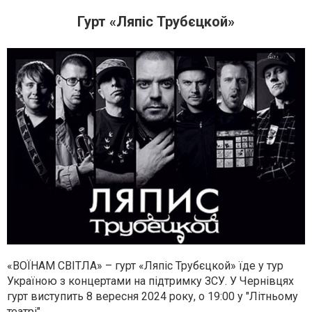
Гурт «Ляпіс Трубєцкой»
«ВОЇНАМ СВІТЛА» – гурт «Ляпіс Трубєцкой» їде у тур
Україною з концертами на підтримку ЗСУ. У Чернівцях
гурт виступить 8 вересня 2024 року, о 19:00 у "Літньому
театрі".