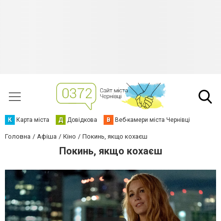
К
Карта міста
Д
Довідкова
В
Веб-камери міста Чернівці
Головна
Афіша
Кіно
Покинь, якщо кохаєш
Покинь, якщо кохаєш