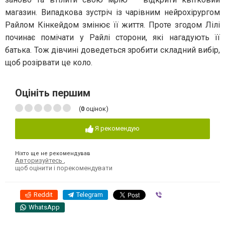
магазин. Випадкова зустріч із чарівним нейрохірургом
Райлом Кінкейдом змінює її життя. Проте згодом Лілі
починає помічати у Райлі сторони, які нагадують її
батька. Тож дівчині доведеться зробити складний вибір,
щоб розірвати це коло.
Оцініть першим
(
0
оцінок)
Я рекомендую
Ніхто ще не рекомендував
Авторизуйтесь
,
щоб оцінити і порекомендувати
Reddit
Telegram
Viber
WhatsApp