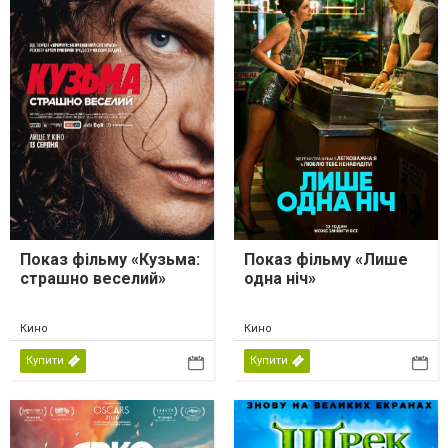
Показ фільму «Кузьма:
Показ фільму «Лише
страшно веселий»
одна ніч»
Кино
Кино
Купити
Купити