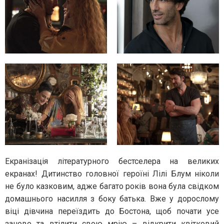
Екранізація літературного бестселера на великих
екранах! Дитинство головної героїні Лілі Блум ніколи
не було казковим, адже багато років вона була свідком
домашнього насилля з боку батька. Вже у дорослому
віці дівчина переїздить до Бостона, щоб почати усе
заново та втілити свою мрію – відкрити квітковий