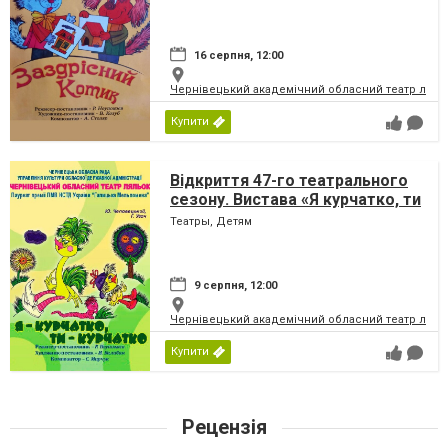
16 серпня, 12:00
Чернівецький академічний обласний театр ляль
Купити
Відкриття 47-го театрального
сезону. Вистава «Я курчатко, ти
курчатко» (Чернівецький театр
Театры, Детям
ляльок)
9 серпня, 12:00
Чернівецький академічний обласний театр ляль
Купити
Рецензія