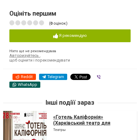
Оцініть першим
(
0
оцінок)
Я рекомендую
Ніхто ще не рекомендував
Авторизуйтесь
,
щоб оцінити і порекомендувати
Reddit
Telegram
Viber
WhatsApp
Інші подіїї зараз
«Готель Каліфорнія»
(Харківський театр для
дорослих)
Театры