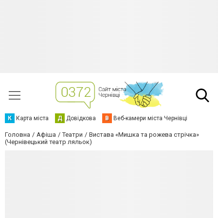
К
Карта міста
Д
Довідкова
В
Веб-камери міста Чернівці
Головна
Афіша
Театри
Вистава «Мишка та рожева стрічка»
(Чернівецький театр ляльок)