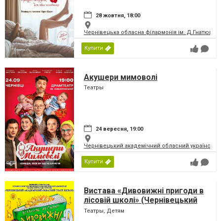
28 жовтня, 18:00
Чернівецька обласна філармонія ім. Д.Гнатюка
Купити
Акушери мимоволі
Театры
24 вересня, 19:00
Чернівецький академічний обласний український
Купити
Вистава «Дивовижні пригоди в
лісовій школі» (Чернівецький
театр ляльок)
Театры, Детям