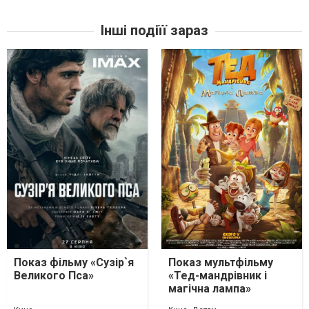
Інші подіїї зараз
Показ фільму «Сузір`я
Показ мультфільму
Великого Пса»
«Тед-мандрівник і
магічна лампа»