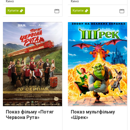
Кино
Кино
Купити
Купити
Показ фільму «Потяг
Показ мультфільму
Червона Рута»
«Шрек»