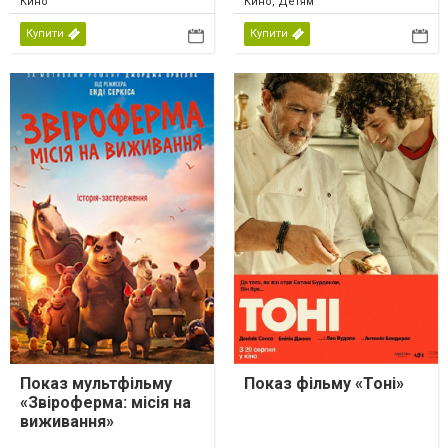
Кино
Кино, Детям
Купити
Купити
Показ мультфільму
Показ фільму «Тоні»
«Звіроферма: місія на
виживання»