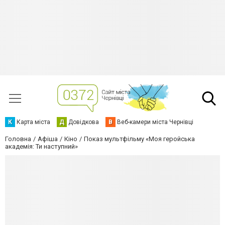
К
Карта міста
Д
Довідкова
В
Веб-камери міста Чернівці
Головна
Афіша
Кіно
Показ мультфільму «Моя геройська
академія: Ти наступний»