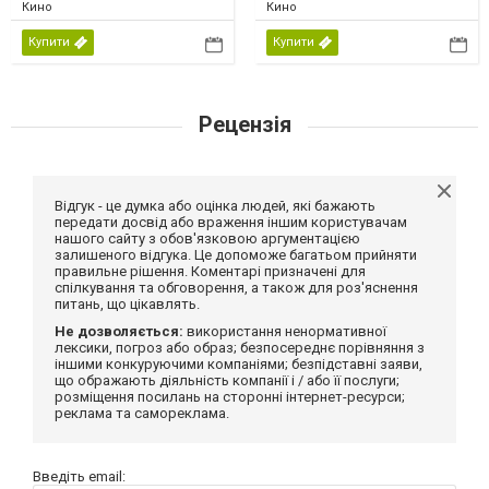
Кино
Кино
Купити
Купити
Рецензія
Відгук - це думка або оцінка людей, які бажають
передати досвід або враження іншим користувачам
нашого сайту з обов'язковою аргументацією
залишеного відгука. Це допоможе багатьом прийняти
правильне рішення. Коментарі призначені для
спілкування та обговорення, а також для роз'яснення
питань, що цікавлять.
Не дозволяється:
використання ненормативної
лексики, погроз або образ; безпосереднє порівняння з
іншими конкуруючими компаніями; безпідставні заяви,
що ображають діяльність компанії і / або її послуги;
розміщення посилань на сторонні інтернет-ресурси;
реклама та самореклама.
Введіть email: