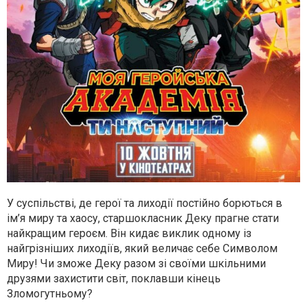
У суспільстві, де герої та лиходії постійно борються в
ім’я миру та хаосу, старшокласник Деку прагне стати
найкращим героєм. Він кидає виклик одному із
найгрізніших лиходіїв, який величає себе Символом
Миру! Чи зможе Деку разом зі своїми шкільними
друзями захистити світ, поклавши кінець
Зломогутньому?