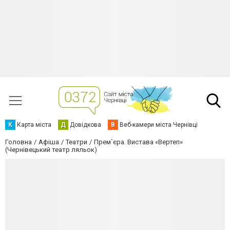
К
Карта міста
Д
Довідкова
В
Веб-камери міста Чернівці
Головна
Афіша
Театри
Прем`єра. Вистава «Вертеп»
(Чернівецький театр ляльок)