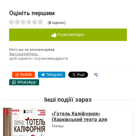
Оцініть першим
(
0
оцінок)
Я рекомендую
Ніхто ще не рекомендував
Авторизуйтесь
,
щоб оцінити і порекомендувати
Reddit
Telegram
Viber
WhatsApp
Інші подіїї зараз
«Готель Каліфорнія»
(Харківський театр для
дорослих)
Театры