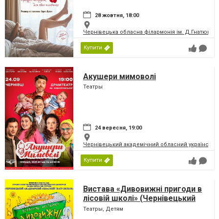
28 жовтня, 18:00
Чернівецька обласна філармонія ім. Д.Гнатюка
Купити
Акушери мимоволі
Театры
24 вересня, 19:00
Чернівецький академічний обласний український
Купити
Вистава «Дивовижні пригоди в
лісовій школі» (Чернівецький
театр ляльок)
Театры, Детям