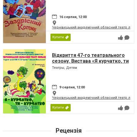
16 серпня, 12:00
Чернівецький академічний обласний театр ляль
Купити
Відкриття 47-го театрального
сезону. Вистава «Я курчатко, ти
курчатко» (Чернівецький театр
Театры, Детям
ляльок)
9 серпня, 12:00
Чернівецький академічний обласний театр ляль
Купити
Рецензія