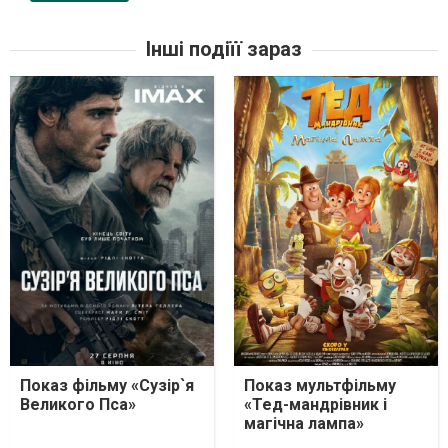
Інші подіїї зараз
Показ фільму «Сузір`я
Показ мультфільму
Великого Пса»
«Тед-мандрівник і
магічна лампа»