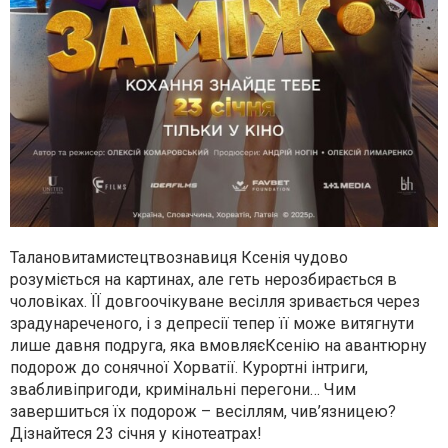
Талановитамистецтвознавиця Ксенія чудово
розуміється на картинах, але геть нерозбирається в
чоловіках. ЇЇ довгоочікуване весілля зривається через
зрадунареченого, і з депресії тепер її може витягнути
лише давня подруга, яка вмовляєКсенію на авантюрну
подорож до сонячної Хорватії. Курортні інтриги,
звабливіпригоди, кримінальні перегони… Чим
завершиться їх подорож – весіллям, чив’язницею?
Дізнайтеся 23 січня у кінотеатрах!