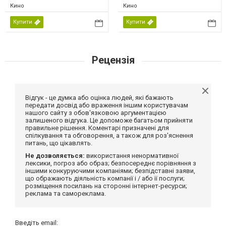
Кино
Кино
Купити
Купити
Рецензія
Відгук - це думка або оцінка людей, які бажають
передати досвід або враження іншим користувачам
нашого сайту з обов'язковою аргументацією
залишеного відгука. Це допоможе багатьом прийняти
правильне рішення. Коментарі призначені для
спілкування та обговорення, а також для роз'яснення
питань, що цікавлять.
Не дозволяється:
використання ненормативної
лексики, погроз або образ; безпосереднє порівняння з
іншими конкуруючими компаніями; безпідставні заяви,
що ображають діяльність компанії і / або її послуги;
розміщення посилань на сторонні інтернет-ресурси;
реклама та самореклама.
Введіть email: