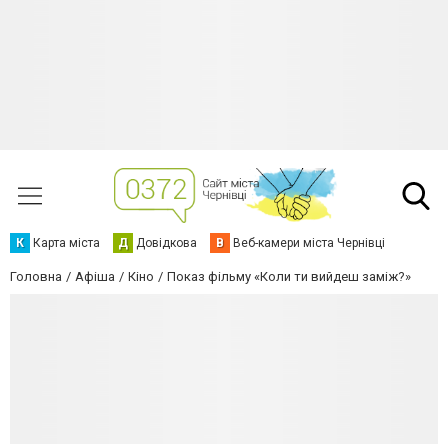
К
Карта міста
Д
Довідкова
В
Веб-камери міста Чернівці
Головна
Афіша
Кіно
Показ фільму «Коли ти вийдеш заміж?»