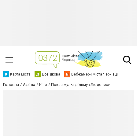
К
Карта міста
Д
Довідкова
В
Веб-камери міста Чернівці
Головна
Афіша
Кіно
Показ мультфільму «Людопес»