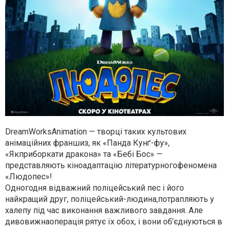
DreamWorksAnimation — творці таких культових
анімаційних франшиз, як «Панда Кунґ-фу»,
«Якприборкати дракона» та «Бебі Бос» —
представляють кіноадаптацію літературногофеномена
«Людопес»!
Одногодня відважний поліцейський пес і його
найкращий друг, поліцейський-людина,потрапляють у
халепу під час виконання важливого завдання. Але
дивовижнаоперація рятує їх обох, і вони об’єднуються в