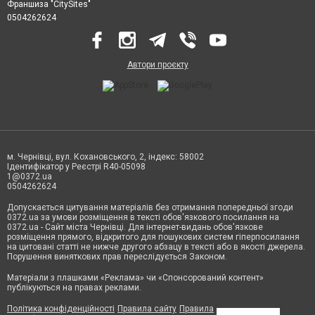
Франшиза "CitySites"
0504262624
Автори проєкту
м. Чернівці, вул. Кохановського, 2, індекс: 58002
Ідентифікатор у Реєстрі R40-05098
1@0372.ua
0504262624
Допускається цитування матеріалів без отримання попередньої згоди
0372.ua за умови розміщення в тексті обов'язкового посилання на
0372.ua - Сайт міста Чернівці. Для інтернет-видань обов'язкове
розміщення прямого, відкритого для пошукових систем гіперпосилання
на цитовані статті не нижче другого абзацу в тексті або в якості джерела.
Порушення виняткових прав переслідується Законом.
Матеріали з плашками «Реклама» чи «Спонсорований контент»
публікуються на правах реклами.
Політика конфіденційності
Правила сайту
Правила