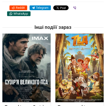
Reddit
Telegram
Viber
WhatsApp
Інші подіїї зараз