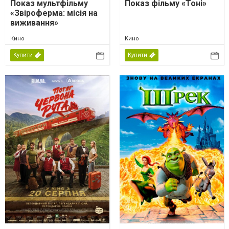
Показ мультфільму
Показ фільму «Тоні»
«Звіроферма: місія на
виживання»
Кино
Кино
Купити
Купити