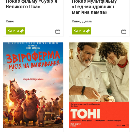
Показ фільму «Сузір`я
Показ мультфільму
Великого Пса»
«Тед-мандрівник і
магічна лампа»
Кино
Кино, Детям
Купити
Купити