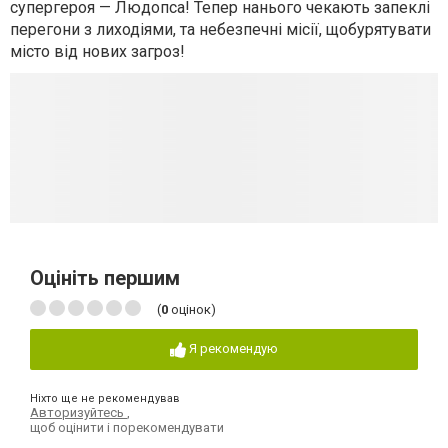
супергероя — Людопса! Тепер нанього чекають запеклі
перегони з лиходіями, та небезпечні місії, щобурятувати
місто від нових загроз!
Оцініть першим
(
0
оцінок)
Я рекомендую
Ніхто ще не рекомендував
Авторизуйтесь
,
щоб оцінити і порекомендувати