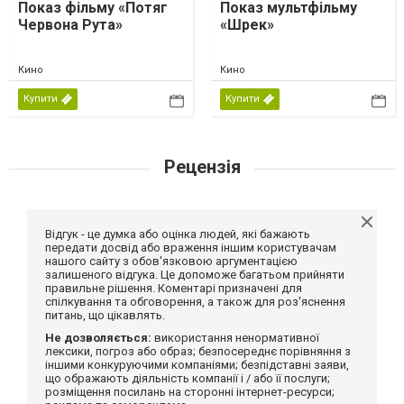
Показ фільму «Потяг
Показ мультфільму
Червона Рута»
«Шрек»
Кино
Кино
Купити
Купити
Рецензія
Відгук - це думка або оцінка людей, які бажають
передати досвід або враження іншим користувачам
нашого сайту з обов'язковою аргументацією
залишеного відгука. Це допоможе багатьом прийняти
правильне рішення. Коментарі призначені для
спілкування та обговорення, а також для роз'яснення
питань, що цікавлять.
Не дозволяється:
використання ненормативної
лексики, погроз або образ; безпосереднє порівняння з
іншими конкуруючими компаніями; безпідставні заяви,
що ображають діяльність компанії і / або її послуги;
розміщення посилань на сторонні інтернет-ресурси;