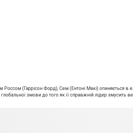
Россом (Гаррісон Форд), Сем (Ентоні Макі) опиняється в е
 глобальної змови до того як її справжній лідер змусить ве