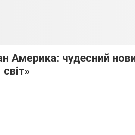
ан Америка: чудесний нов
світ»