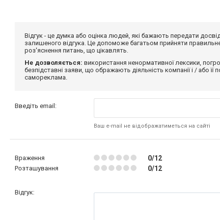
Відгук - це думка або оцінка людей, які бажають передати дос
залишеного відгука. Це допоможе багатьом прийняти правильне 
роз'яснення питань, що цікавлять.
Не дозволяється:
використання ненормативної лексики, погро
безпідставні заяви, що ображають діяльність компанії і / або її
самореклама.
Введіть email:
Ваш e-mail не відображатиметься на сайті
Враження
0/12
Розташування
0/12
Відгук: