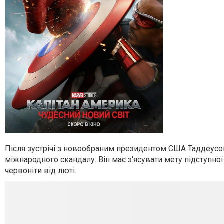
Після зустрічі з новообраним президентом США Таддеусом 
міжнародного скандалу. Він має з'ясувати мету підступної
червоніти від люті.