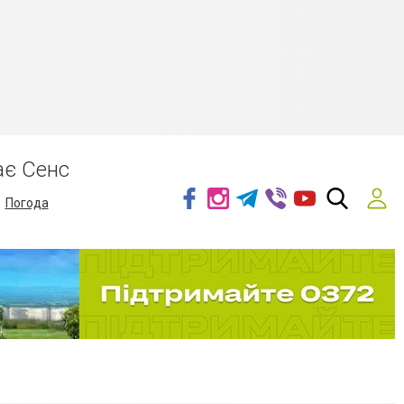
ає Сенс
Погода