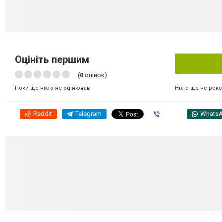
Оцініть першим
(
0
оцінок)
Ніхто ще не рек
Поки ще ніхто не оцінював
Reddit
Telegram
Viber
Whats