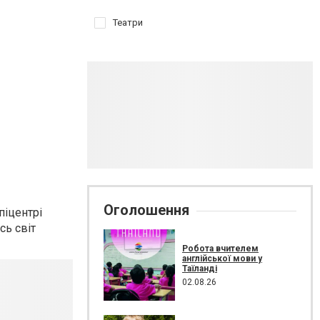
Театри
Оголошення
піцентрі
сь світ
Робота вчителем
англійської мови у
Таїланді
02.08.26