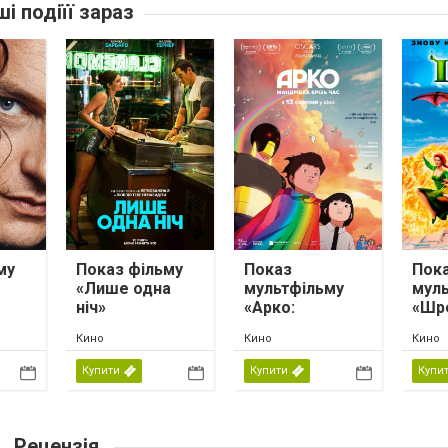
ші подіїї зараз
му
Показ фільму
Показ
Пок
«Лише одна
мультфільму
мул
ніч»
«Арко:
«Шр
мандрівка крізь
Кино
Кино
Кино
час»
Купити
Купити
Купи
Рецензія