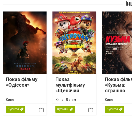
Ін
Показ фільму
Показ
Показ філь
«Одіссея»
мультфільму
«Кузьма:
«Щенячий
страшно
патруль.
веселий»
Кино
Кино, Детям
Кино
Динофільм»
Купити
Купити
Купити