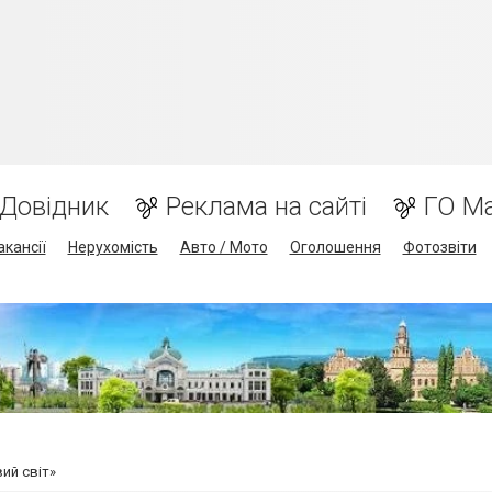
Довідник
Реклама на сайті
ГО М
акансії
Нерухомість
Авто / Мото
Оголошення
Фотозвіти
ий світ»