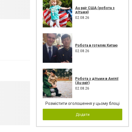
Au pair США (робота з
дітьми)
02.08.26
Робота в готелях Китаю
02.08.26
Робота з дітьми в Англії
(Au pair)
02.08.26
Розмістити оголошення у цьому блоці
Додати