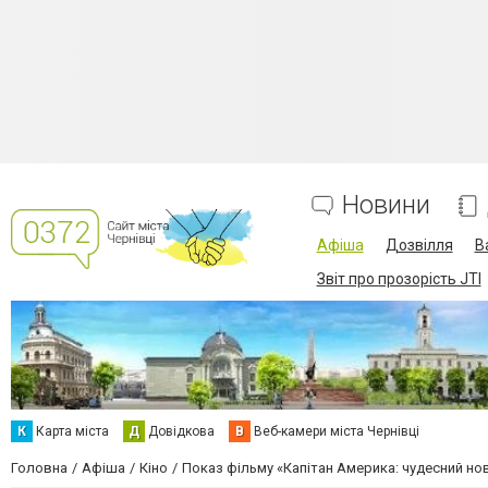
Новини
Афіша
Дозвілля
В
Звіт про прозорість JTI
К
Карта міста
Д
Довідкова
В
Веб-камери міста Чернівці
Головна
Афіша
Кіно
Показ фільму «Капітан Америка: чудесний нов