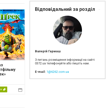
Відповідальний за розділ
Валерій Гармаш
З питань розміщення інформації на сайті
0372.ua телефонуйте або пишіть нам.
аз
ьтфільму
E-mail:
1@6262.com.ua
ек»
ти