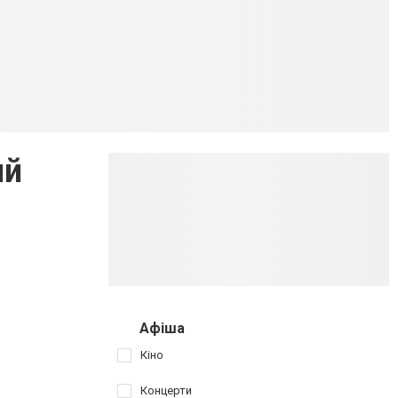
ий
Афіша
Кіно
Концерти