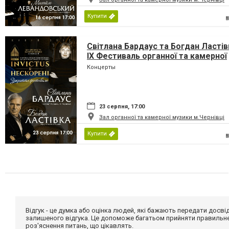
Купити
Світлана Бардаус та Богдан Ластів
IX Фестиваль органної та камерної
музики до дня Незалежності Украї
Концерты
«INVICTUS/НЕСКОРЕНІ»
23 серпня, 17:00
Зал органної та камерної музики м.Чернівці
Купити
Відгук - це думка або оцінка людей, які бажають передати дос
залишеного відгука. Це допоможе багатьом прийняти правильне 
роз'яснення питань, що цікавлять.