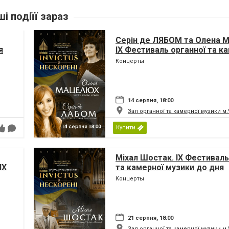
ші подіїї зараз
Серін де ЛЯБОМ та Олена
я
IX Фестиваль органної та к
музики до дня Незалежност
Концерты
«INVICTUS/НЕСКОРЕНІ»
14 серпня, 18:00
Зал органної та камерної музики м
Купити
Міхал Шостак. IX Фестиваль
IX
та камерної музики до дня
Незалежності України «INV
Концерты
ни
НЕСКОРЕНІ»
21 серпня, 18:00
Зал органної та камерної музики м