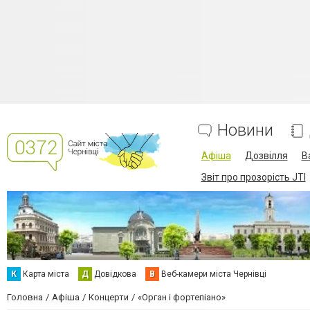
Новини
Афіша
Дозвілля
В
Звіт про прозорість JTI
К
Карта міста
Д
Довідкова
В
Веб-камери міста Чернівці
Головна
Афіша
Концерти
«Орган і фортепіано»