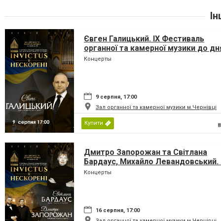
Ін
Євген Галицький. IX Фестиваль
органної та камерної музики до дн
Незалежності України «INVICTUS/
Концерты
НЕСКОРЕНІ»
9 серпня, 17:00
Зал органної та камерної музики м.Чернівці
Купити
Дмитро Запорожан та Світлана
Бардаус, Михайло Левандовський. 
Фестиваль органної та камерної
Концерты
музики до дня Незалежності Украї
«INVICTUS/НЕСКОРЕНІ»
16 серпня, 17:00
Зал органної та камерної музики м.Чернівці