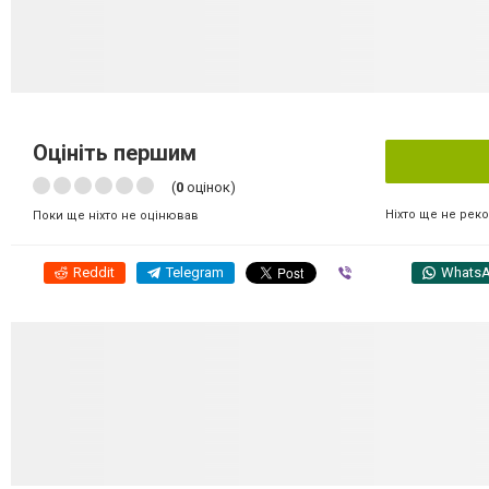
Оцініть першим
(
0
оцінок)
Ніхто ще не рек
Поки ще ніхто не оцінював
Reddit
Telegram
Viber
Whats