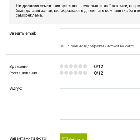
Не дозволяється:
використання ненормативної лексики, погро
безпідставні заяви, що ображають діяльність компанії і / або її
самореклама.
Введіть email:
Ваш e-mail не відображатиметься на сайті
Враження
0/12
Розташування
0/12
Відгук:
Завантажити фото:
Вибрати