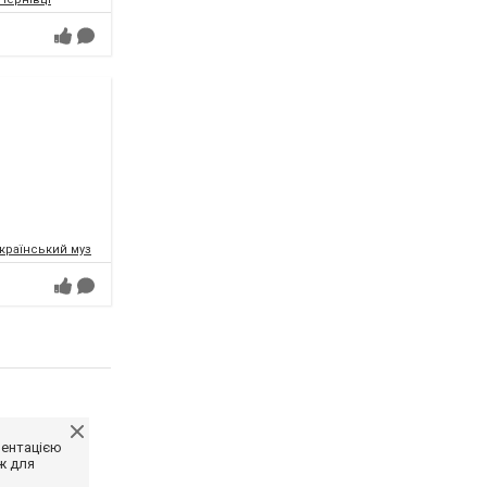
раїнський музично-драматичний театр ім. О.Кобилянської
ментацією
ж для