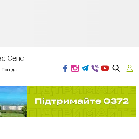
ає Сенс
Погода