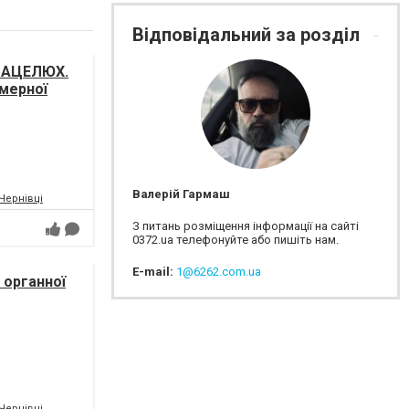
Відповідальний за розділ
 МАЦЕЛЮХ.
амерної
і України
Валерій Гармаш
.Чернівці
З питань розміщення інформації на сайті
0372.ua телефонуйте або пишіть нам.
E-mail:
1@6262.com.ua
 органної
ICTUS/
.Чернівці