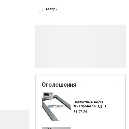
Театри
Оголошення
Паллетные весы
Днепровес ВПД-П
31.07.26