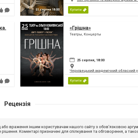
Купити
ка.
«Грішна»
Театры, Концерты
ни
25 серпня, 18:00
Чернівецький академічний обласний ук
Купити
Рецензія
від або враження іншим користувачам нашого сайту з обов'язковою аргу
рішення. Коментарі призначені для спілкування та обговорення, а тако