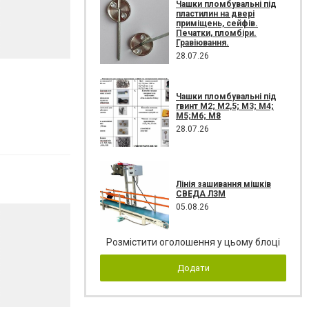
Чашки пломбувальні під
пластилин на двері
приміщень, сейфів.
Печатки, пломбіри.
Гравіювання.
28.07.26
Чашки пломбувальні під
гвинт М2; М2,5; М3; М4;
М5;М6; М8
28.07.26
Лінія зашивання мішків
СВЕДА ЛЗМ
05.08.26
Розмістити оголошення у цьому блоці
Додати