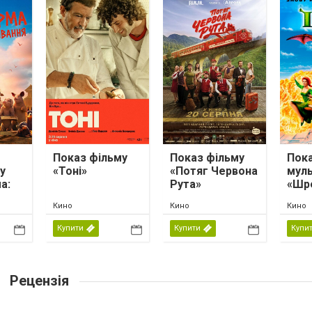
Показ фільму
Показ фільму
Пок
у
«Тоні»
«Потяг Червона
мул
а:
Рута»
«Шр
Кино
Кино
Кино
»
Купити
Купити
Купи
Рецензія