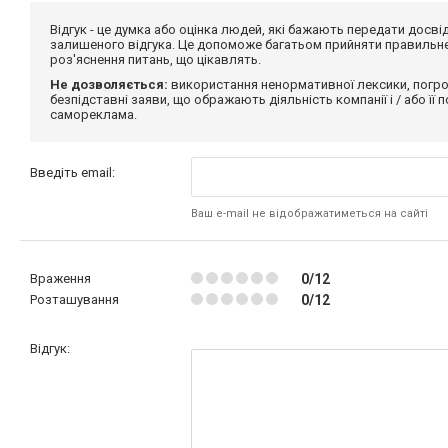
Відгук - це думка або оцінка людей, які бажають передати дос
залишеного відгука. Це допоможе багатьом прийняти правильне 
роз'яснення питань, що цікавлять.
Не дозволяється:
використання ненормативної лексики, погро
безпідставні заяви, що ображають діяльність компанії і / або її
самореклама.
Введіть email:
Ваш e-mail не відображатиметься на сайті
Враження
0/12
Розташування
0/12
Відгук: