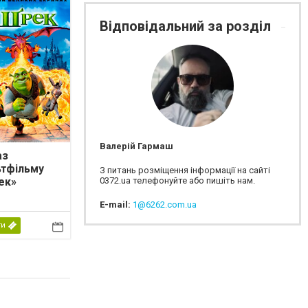
Відповідальний за розділ
Валерій Гармаш
аз
ьтфільму
З питань розміщення інформації на сайті
0372.ua телефонуйте або пишіть нам.
ек»
E-mail:
1@6262.com.ua
ти