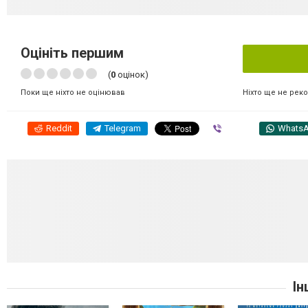
Оцініть першим
(
0
оцінок)
Ніхто ще не рек
Поки ще ніхто не оцінював
Reddit
Telegram
Viber
Whats
Ін