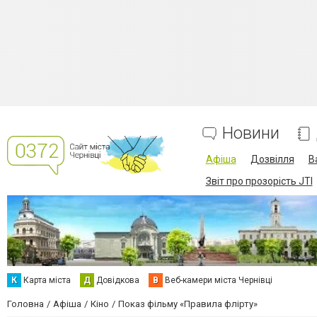
Новини
Афіша
Дозвілля
В
Звіт про прозорість JTI
К
Карта міста
Д
Довідкова
В
Веб-камери міста Чернівці
Головна
Афіша
Кіно
Показ фільму «Правила флірту»