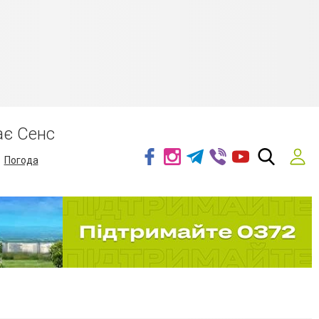
ає Сенс
Погода