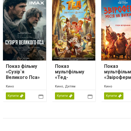
Показ фільму
Показ
Показ
«Сузір`я
мультфільму
мультфільм
Великого Пса»
«Тед-
«Звіроферм
мандрівник і
місія на
Кино
Кино, Детям
Кино
магічна лампа»
виживання
Купити
Купити
Купити