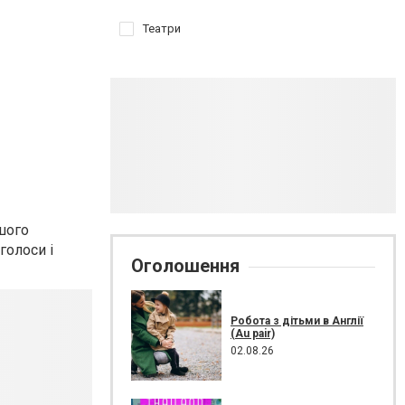
Театри
ршого
голоси і
Оголошення
Робота з дітьми в Англії
(Au pair)
02.08.26