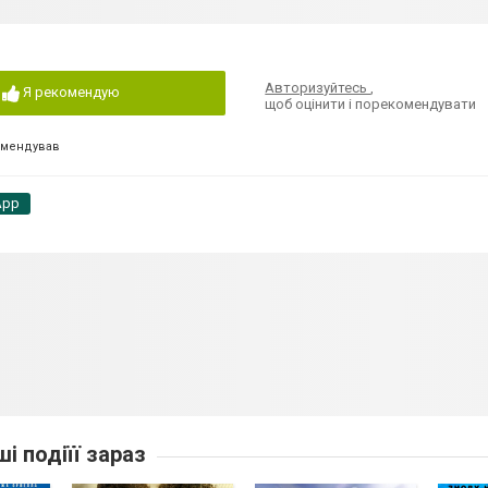
Авторизуйтесь
,
Я рекомендую
щоб оцінити і порекомендувати
омендував
App
ші подіїї зараз