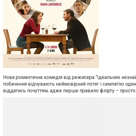
Нова романтична комедія від режисера “Ідеальних незнайо
побачення відчувають неймовірний потяг і симпатію один 
віддатись почуттям, адже перше правило флірту – просто