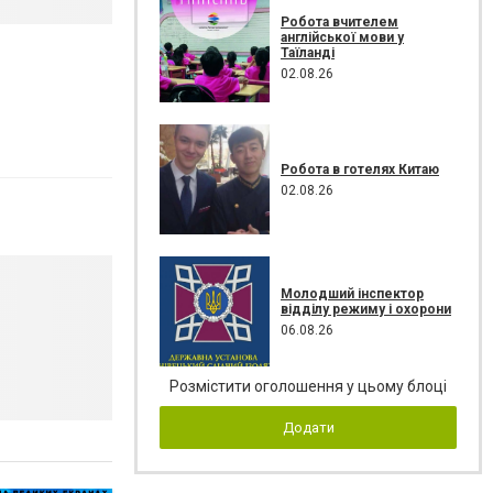
Робота вчителем
англійської мови у
Таїланді
02.08.26
Робота в готелях Китаю
02.08.26
Молодший інспектор
відділу режиму і охорони
06.08.26
Розмістити оголошення у цьому блоці
Додати