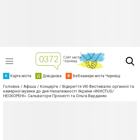
К
Карта міста
Д
Довідкова
В
Веб-камери міста Чернівці
Головна
Афіша
Концерти
Відкриття VIIІ Фестивалю органної та
камерної музики до дня Незалежності України «INVICTUS/
НЕСКОРЕНІ». Сальваторе Пронесті та Ольга Варданян