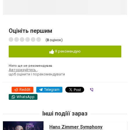
Оцініть першим
(
0
оцінок)
Я рекомендую
Ніхто ще не рекомендував
Авторизуйтесь
,
щоб оцінити і порекомендувати
Reddit
Telegram
Viber
WhatsApp
Інші подіїї зараз
Hans Zimmer Symphony