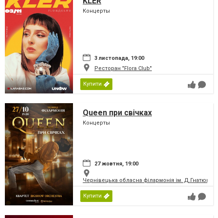
KLER
Концерты
3 листопада, 19:00
Ресторан "Flora Club"
Купити
Queen при свічках
Концерты
27 жовтня, 19:00
Чернівецька обласна філармонія ім. Д.Гнатюка
Купити