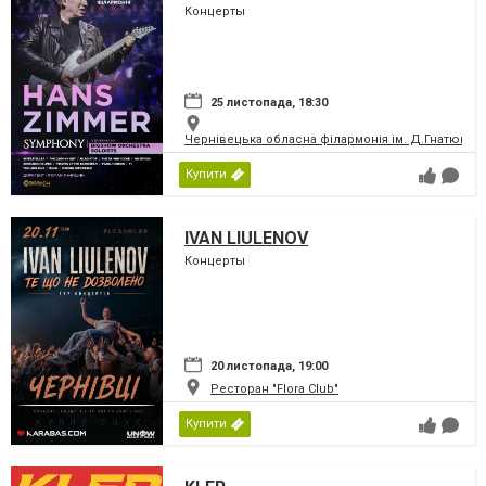
Концерты
25 листопада, 18:30
Чернівецька обласна філармонія ім. Д.Гнатюка
Купити
IVAN LIULENOV
Концерты
20 листопада, 19:00
Ресторан "Flora Club"
Купити