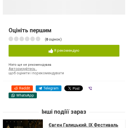
Оцініть першим
(
0
оцінок)
Я рекомендую
Ніхто ще не рекомендував
Авторизуйтесь
,
щоб оцінити і порекомендувати
Reddit
Telegram
Viber
WhatsApp
Інші подіїї зараз
Євген Галицький. IX Фестиваль