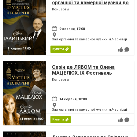
органної та камерної музики до
дня Незалежності України
Концерты
«INVICTUS/НЕСКОРЕНІ»
9 серпня, 17:00
Зал органної та камерної музики м.Чернівці
Купити
Серін де ЛЯБОМ та Олена
МАЦЕЛЮХ. IX Фестиваль
органної та камерної музики до
Концерты
дня Незалежності України
«INVICTUS/НЕСКОРЕНІ»
14 серпня, 18:00
Зал органної та камерної музики м.Чернівці
Купити