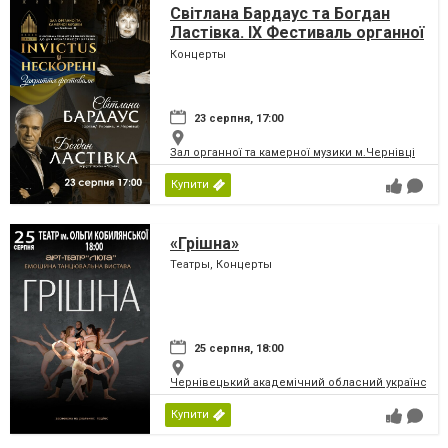
Світлана Бардаус та Богдан
Ластівка. IX Фестиваль органної
та камерної музики до дня
Концерты
Незалежності України
«INVICTUS/НЕСКОРЕНІ»
23 серпня, 17:00
Зал органної та камерної музики м.Чернівці
Купити
«Грішна»
Театры, Концерты
25 серпня, 18:00
Чернівецький академічний обласний український
Купити