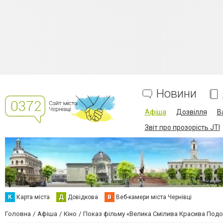
Новини
Афіша
Дозвілля
В
Звіт про прозорість JTI
К
Карта міста
Д
Довідкова
В
Веб-камери міста Чернівці
Головна
Афіша
Кіно
Показ фільму «Велика Смілива Красива Под