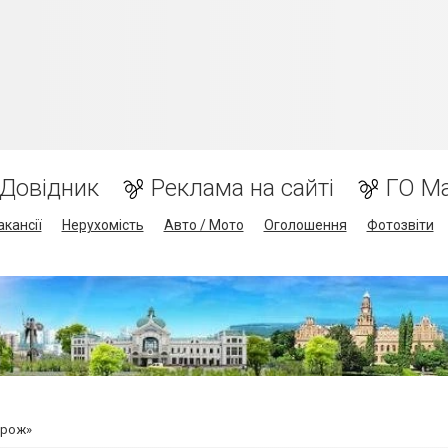
Довідник
Реклама на сайті
ГО М
акансії
Нерухомість
Авто / Мото
Оголошення
Фотозвіти
орож»