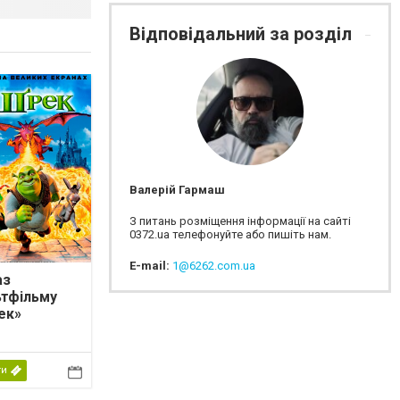
Відповідальний за розділ
Валерій Гармаш
З питань розміщення інформації на сайті
0372.ua телефонуйте або пишіть нам.
E-mail:
1@6262.com.ua
аз
ьтфільму
ек»
ти