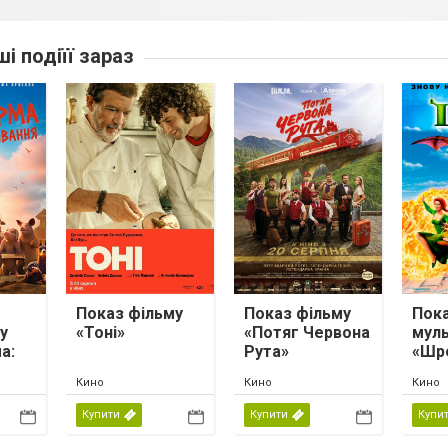
ші подіїї зараз
Показ фільму
Показ фільму
Пок
у
«Тоні»
«Потяг Червона
мул
а:
Рута»
«Шр
Кино
Кино
Кино
»
Купити
Купити
Купи