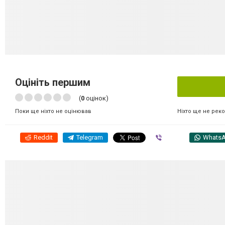
Оцініть першим
(
0
оцінок)
Ніхто ще не рек
Поки ще ніхто не оцінював
Reddit
Telegram
Viber
Whats