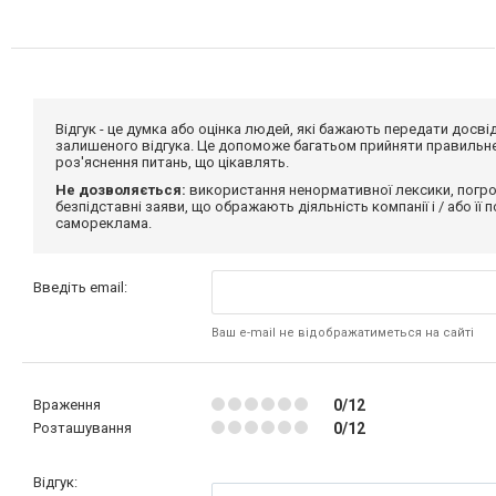
Відгук - це думка або оцінка людей, які бажають передати дос
залишеного відгука. Це допоможе багатьом прийняти правильне 
роз'яснення питань, що цікавлять.
Не дозволяється:
використання ненормативної лексики, погро
безпідставні заяви, що ображають діяльність компанії і / або її
самореклама.
Введіть email:
Ваш e-mail не відображатиметься на сайті
Враження
0/12
Розташування
0/12
Відгук: