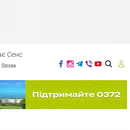
ає Сенс
Погода