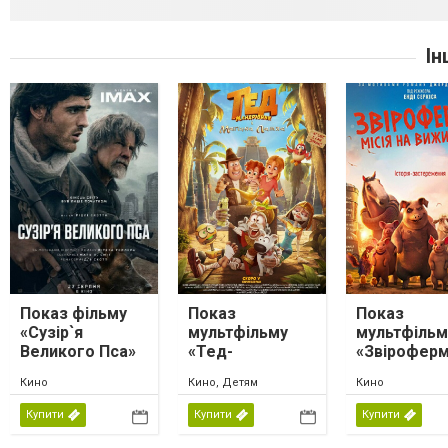
Ін
Показ фільму
Показ
Показ
«Сузір`я
мультфільму
мультфільм
Великого Пса»
«Тед-
«Звіроферм
мандрівник і
місія на
Кино
Кино, Детям
Кино
магічна лампа»
виживання
Купити
Купити
Купити