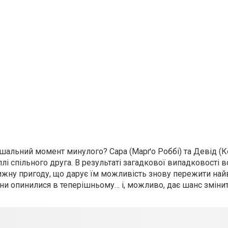
ирішальний момент минулого? Сара (Марґо Роббі) та Девід (К
ллі спільного друга. В результаті загадкової випадковості 
ижну пригоду, що дарує їм можливість знову пережити на
они опинилися в теперішньому… і, можливо, дає шанс зміни