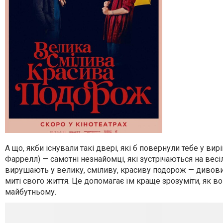
А що, якби існували такі двері, які б повернули тебе у в
Фаррелл) — самотні незнайомці, які зустрічаються на весі
вирушають у велику, сміливу, красиву подорож — дивов
миті свого життя. Це допомагає їм краще зрозуміти, як в
майбутньому.