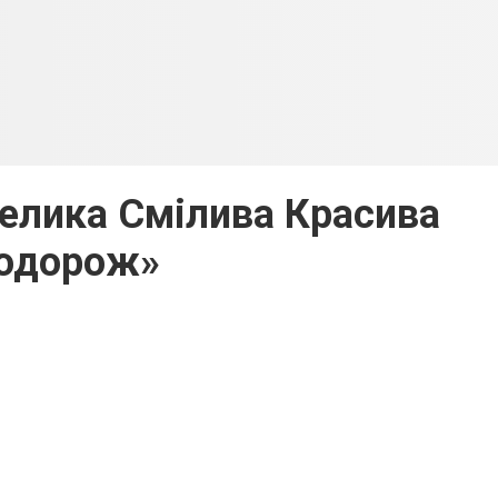
елика Смілива Красива
одорож»