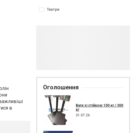
Театри
Оголошення
олін
вони
йважливіші
Ваги зі стійкою 100 кг / 300
тися в
кг
31.07.26