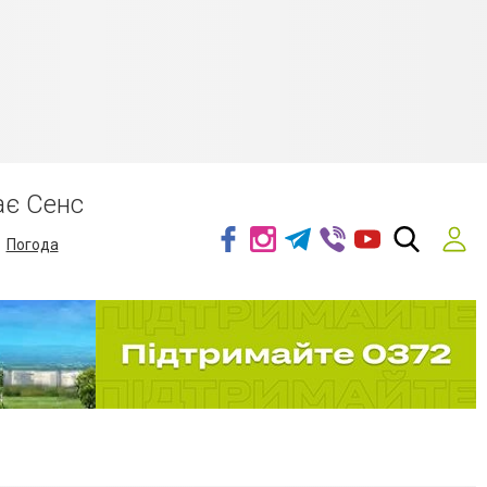
ає Сенс
Погода