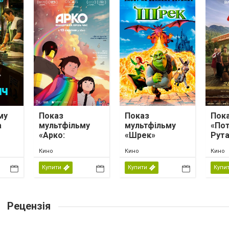
му
Показ
Показ
Пока
а
мультфільму
мультфільму
«Пот
«Арко:
«Шрек»
Рута
мандрівка крізь
Кино
Кино
Кино
час»
Купити
Купити
Купи
Рецензія