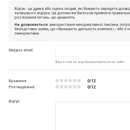
Відгук - це думка або оцінка людей, які бажають передати дос
залишеного відгука. Це допоможе багатьом прийняти правильне 
роз'яснення питань, що цікавлять.
Не дозволяється:
використання ненормативної лексики, погро
безпідставні заяви, що ображають діяльність компанії і / або її
самореклама.
Введіть email:
Ваш e-mail не відображатиметься на сайті
Враження
0/12
Розташування
0/12
Відгук: