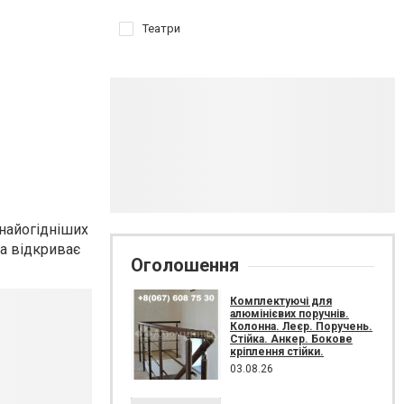
Театри
найогідніших
та відкриває
Оголошення
Комплектуючі для
алюмінієвих поручнів.
Колонна. Леєр. Поручень.
Стійка. Анкер. Бокове
кріплення стійки.
03.08.26