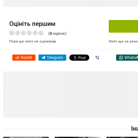
Оцініть першим
(
0
оцінок)
Ніхто ще не рек
Поки ще ніхто не оцінював
Reddit
Telegram
Viber
Whats
Ін