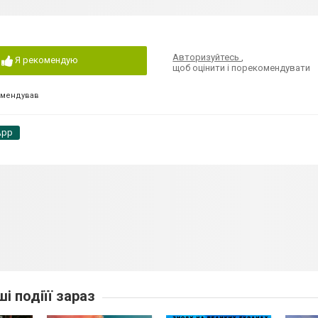
Авторизуйтесь
,
Я рекомендую
щоб оцінити і порекомендувати
омендував
App
ші подіїї зараз