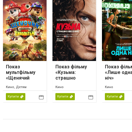
Показ
Показ фільму
Показ філь
мультфільму
«Кузьма:
«Лише одн
«Щенячий
страшно
ніч»
патруль.
веселий»
Кино, Детям
Кино
Кино
Динофільм»
Купити
Купити
Купити