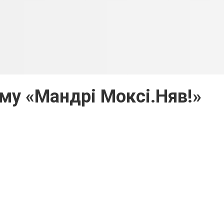
му «Мандрі Моксі.Няв!»