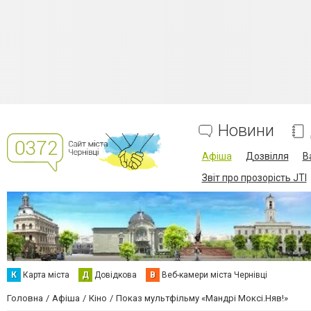
Новини
Афіша
Дозвілля
В
Звіт про прозорість JTI
К
Карта міста
Д
Довідкова
В
Веб-камери міста Чернівці
Головна
Афіша
Кіно
Показ мультфільму «Мандрі Моксі.Няв!»