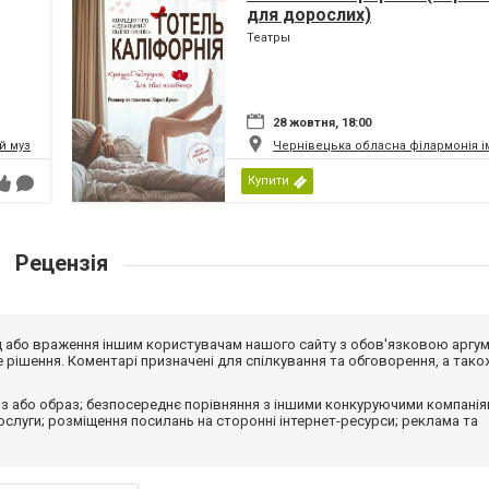
для дорослих)
Театры
28 жовтня, 18:00
 музично-драматичний театр ім. О.Кобилянської
Чернівецька обласна філармонія і
Купити
Рецензія
від або враження іншим користувачам нашого сайту з обов'язковою аргу
рішення. Коментарі призначені для спілкування та обговорення, а тако
з або образ; безпосереднє порівняння з іншими конкуруючими компанія
 послуги; розміщення посилань на сторонні інтернет-ресурси; реклама та