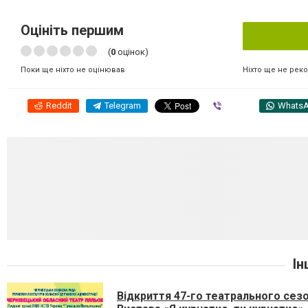
Оцініть першим
(
0
оцінок)
Ніхто ще не рек
Поки ще ніхто не оцінював
Reddit
Telegram
Viber
Whats
Ін
Відкриття 47-го театрального сезо