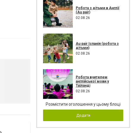
Робота з дітьми в Англії
(Au pair)
02.08.26
Au pair Іспанія (робота з
дітьми)
02.08.26
Робота вчителем
англійської мови у
Таїланді
02.08.26
Розмістити оголошення у цьому блоці
Додати