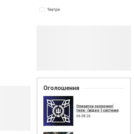
Театри
Оголошення
Оператор охоронної
теле- (відео-) системи
06.08.26