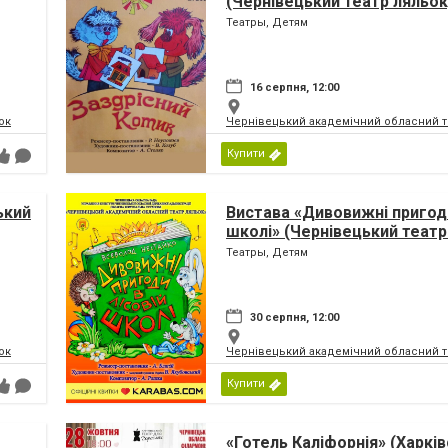
(Чернівецький театр ляльок
Театры, Детям
16 серпня, 12:00
ок
Чернівецький академічний обласний т
Купити
ький
Вистава «Дивовижні пригоди
школі» (Чернівецький театр
Театры, Детям
30 серпня, 12:00
ок
Чернівецький академічний обласний т
Купити
«Готель Каліфорнія» (Харкі