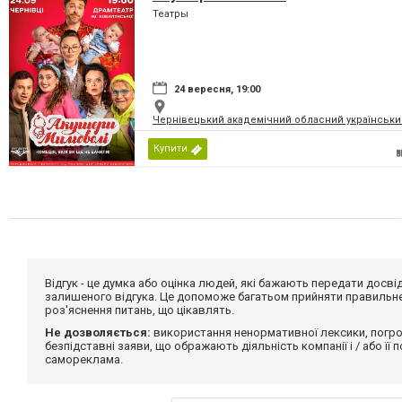
Театры
24 вересня, 19:00
Чернівецький академічний обласний український
Купити
Відгук - це думка або оцінка людей, які бажають передати дос
залишеного відгука. Це допоможе багатьом прийняти правильне 
роз'яснення питань, що цікавлять.
Не дозволяється:
використання ненормативної лексики, погро
безпідставні заяви, що ображають діяльність компанії і / або її
самореклама.