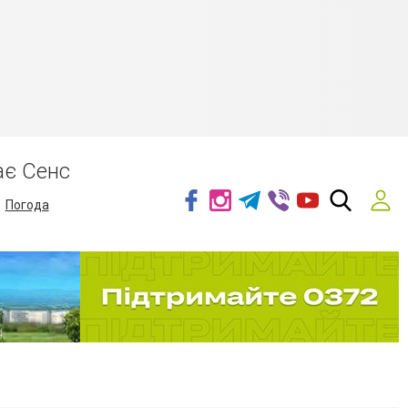
ає Сенс
Погода