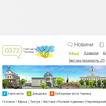
Новини
Афіша
Дозвілля
В
Звіт про прозорість JTI
К
Карта міста
Д
Довідкова
В
Веб-камери міста Чернівці
Головна
Афіша
Театри
Вистава «Лісовий годинник» (Чернівецький