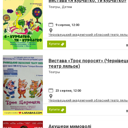
Вистава «Я курчатко, ти курчатко»
(Чернівецький театр ляльок)
Театры, Детям
9 серпня, 12:00
Чернівецький академічний обласний театр ляль
Купити
Вистава «Троє поросят» (Чернівец
театр ляльок)
Театры
23 серпня, 12:00
Чернівецький академічний обласний театр ляль
Купити
Акушери мимоволі