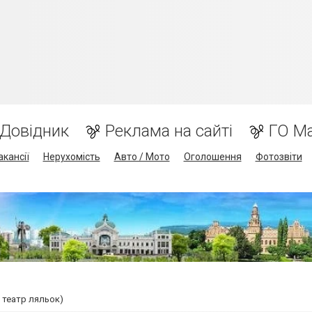
Довідник
Реклама на сайті
ГО М
акансії
Нерухомість
Авто / Мото
Оголошення
Фотозвіти
 театр ляльок)