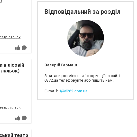
)
Відповідальний за розділ
еатр ляльок
 в лісовій
Валерій Гармаш
 ляльок)
З питань розміщення інформації на сайті
0372.ua телефонуйте або пишіть нам.
E-mail:
1@6262.com.ua
еатр ляльок
вський театр