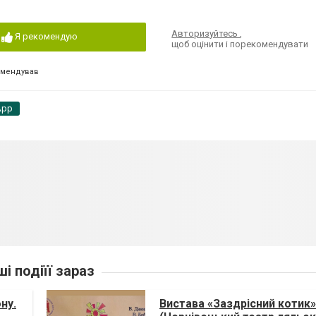
Авторизуйтесь
,
Я рекомендую
щоб оцінити і порекомендувати
омендував
App
ші подіїї зараз
ну.
Вистава «Заздрісний котик»