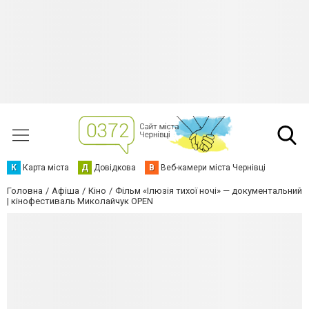
К
Карта міста
Д
Довідкова
В
Веб-камери міста Чернівці
Головна
Афіша
Кіно
Фільм «Ілюзія тихої ночі» — документальний
| кінофестиваль Миколайчук OPEN