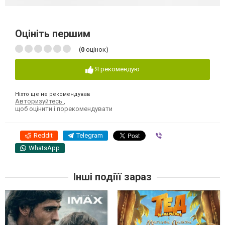
Оцініть першим
(
0
оцінок)
Я рекомендую
Ніхто ще не рекомендував
Авторизуйтесь
,
щоб оцінити і порекомендувати
Reddit
Telegram
Viber
WhatsApp
Інші подіїї зараз