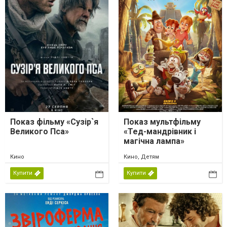
Показ фільму «Сузір`я
Показ мультфільму
Великого Пса»
«Тед-мандрівник і
магічна лампа»
Кино
Кино, Детям
Купити
Купити