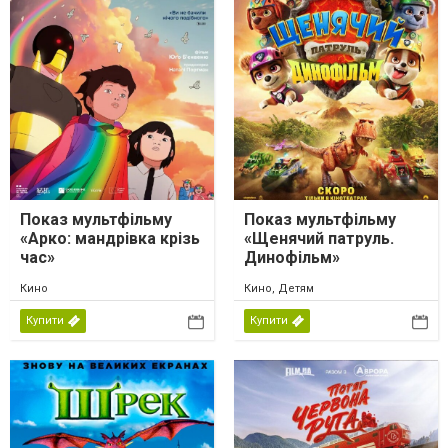
Показ мультфільму
Показ мультфільму
«Арко: мандрівка крізь
«Щенячий патруль.
час»
Динофільм»
Кино
Кино, Детям
Купити
Купити