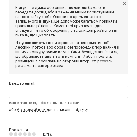
Відгук - це думка або оцінка людей, які бажають
передати досвід або враження іншим користувачам
нашого сайту з обов'язковою аргументацією
залишеного відгука. Це допоможе багатьом прийняти
правильне рішення. Коментарі призначені для
спілкування та обговорення, а також для роз'яснення
питань, що цікавлять.
Не дозволяється:
використання ненормативної
лексики, погроз або образ; безпосереднє порівняння з
іншими конкуруючими компаніями; безпідставні заяви,
що ображають діяльність компанії і / або її послуги;
розміщення посилань на сторонні інтернет-ресурси;
реклама та самореклама.
Введіть email:
Ваш e-mail не відображатиметься на сайті
або
Авторизуйтесь
для написання відгуку
Враження
0/12