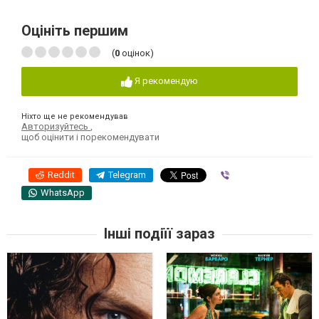
Оцініть першим
(
0
оцінок)
Я рекомендую
Ніхто ще не рекомендував
Авторизуйтесь
,
щоб оцінити і порекомендувати
Reddit
Telegram
Viber
WhatsApp
Інші подіїї зараз