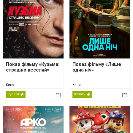
Показ фільму «Кузьма:
Показ фільму «Лише
страшно веселий»
одна ніч»
Кино
Кино
Купити
Купити