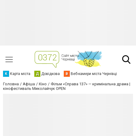
К
Карта міста
Д
Довідкова
В
Веб-камери міста Чернівці
Головна
Афіша
Кіно
Фільм «Справа 137» — кримінальна драма |
кінофестиваль Миколайчук OPEN