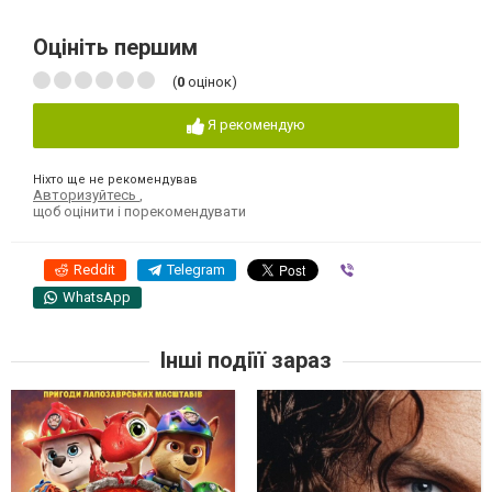
Оцініть першим
(
0
оцінок)
Я рекомендую
Ніхто ще не рекомендував
Авторизуйтесь
,
щоб оцінити і порекомендувати
Reddit
Telegram
Viber
WhatsApp
Інші подіїї зараз