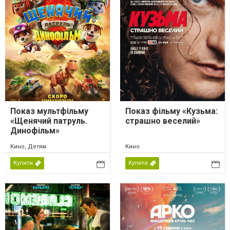
Показ мультфільму
Показ фільму «Кузьма:
«Щенячий патруль.
страшно веселий»
Динофільм»
Кино, Детям
Кино
Купити
Купити