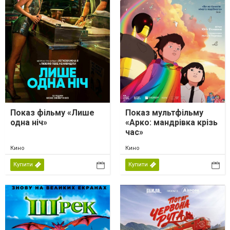
Показ фільму «Лише
Показ мультфільму
одна ніч»
«Арко: мандрівка крізь
час»
Кино
Кино
Купити
Купити