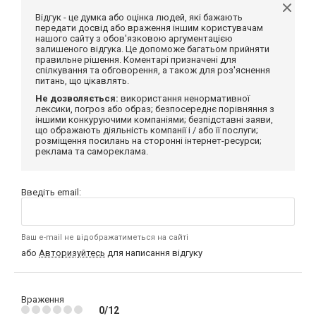
Відгук - це думка або оцінка людей, які бажають
передати досвід або враження іншим користувачам
нашого сайту з обов'язковою аргументацією
залишеного відгука. Це допоможе багатьом прийняти
правильне рішення. Коментарі призначені для
спілкування та обговорення, а також для роз'яснення
питань, що цікавлять.
Не дозволяється:
використання ненормативної
лексики, погроз або образ; безпосереднє порівняння з
іншими конкуруючими компаніями; безпідставні заяви,
що ображають діяльність компанії і / або її послуги;
розміщення посилань на сторонні інтернет-ресурси;
реклама та самореклама.
Введіть email:
Ваш e-mail не відображатиметься на сайті
або
Авторизуйтесь
для написання відгуку
Враження
0/12