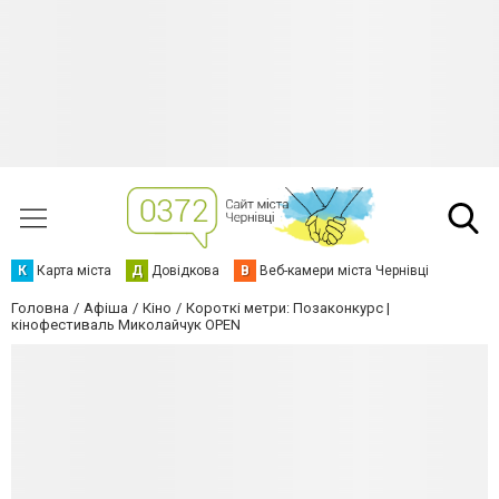
К
Карта міста
Д
Довідкова
В
Веб-камери міста Чернівці
Головна
Афіша
Кіно
Короткі метри: Позаконкурс |
кінофестиваль Миколайчук OPEN