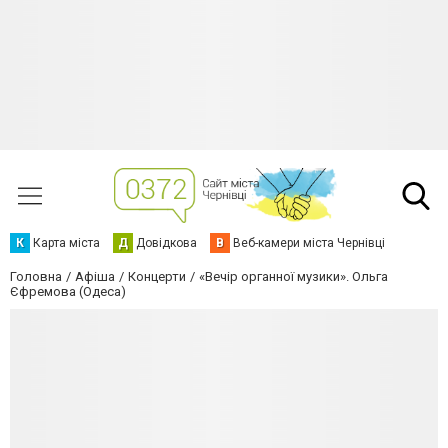
К
Карта міста
Д
Довідкова
В
Веб-камери міста Чернівці
Головна
Афіша
Концерти
«Вечір органної музики». Ольга
Єфремова (Одеса)