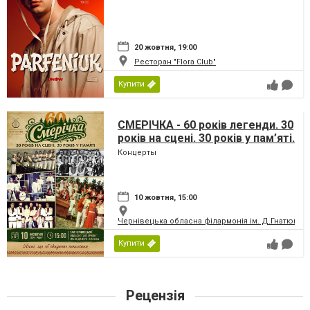
20 жовтня, 19:00
Ресторан "Flora Club"
Купити
СМЕРІЧКА - 60 років легенди. 30
років на сцені. 30 років у пам’яті.
Концерты
10 жовтня, 15:00
Чернівецька обласна філармонія ім. Д.Гнатюка
Купити
Рецензія