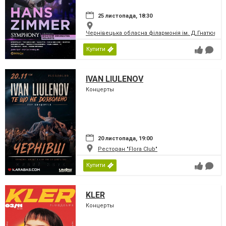
25 листопада, 18:30
Чернівецька обласна філармонія ім. Д.Гнатюка
Купити
IVAN LIULENOV
Концерты
20 листопада, 19:00
Ресторан "Flora Club"
Купити
KLER
Концерты