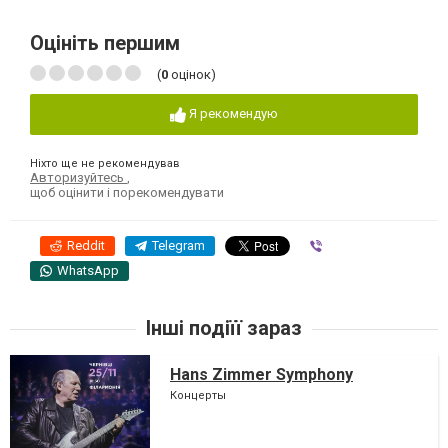
Оцініть першим
(
0
оцінок)
Я рекомендую
Ніхто ще не рекомендував
Авторизуйтесь
,
щоб оцінити і порекомендувати
Reddit
Telegram
Viber
WhatsApp
Інші подіїї зараз
Hans Zimmer Symphony
Концерты