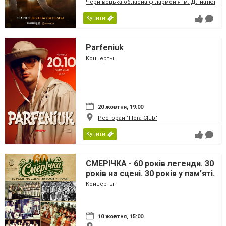
Чернівецька обласна філармонія ім. Д.Гнатюка
Купити
Parfeniuk
Концерты
20 жовтня, 19:00
Ресторан "Flora Club"
Купити
СМЕРІЧКА - 60 років легенди. 30
років на сцені. 30 років у пам’яті.
Концерты
10 жовтня, 15:00