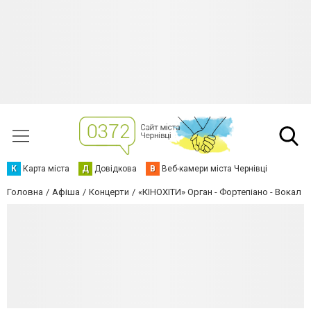
К
Карта міста
Д
Довідкова
В
Веб-камери міста Чернівці
Головна
Афіша
Концерти
«КІНОХІТИ» Орган - Фортепіано - Вокал