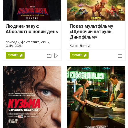
Людина-павук:
Показ мультфільму
Абсолютно новий день
«Щенячий патруль.
Динофільм»
пригоди, фантастика, екшн,
США, 2026
Кино, Детям
Купити
Купити