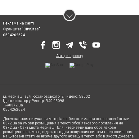
Реклама на сайті
Франшиза "CitySites"
0504262624
Автори проєкту
м. Чернівці, вул. Кохановського, 2, індекс: 58002
Ідентифікатор у Реєстрі R40-05098
1@0372.ua
0504262624
Допускається цитування матеріалів без отримання попередньої згоди
0372.ua за умови розміщення в тексті обов'язкового посилання на
0372.ua - Сайт міста Чернівці. Для інтернет-видань обов'язкове
розміщення прямого, відкритого для пошукових систем гіперпосилання
на цитовані статті не нижче другого абзацу в тексті або в якості джерела.