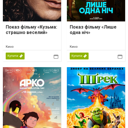
Показ фільму «Кузьма:
Показ фільму «Лише
страшно веселий»
одна ніч»
Кино
Кино
Купити
Купити