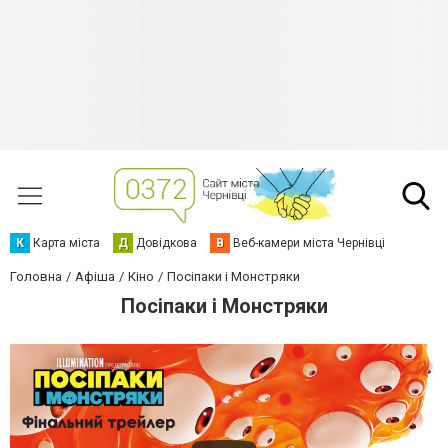
К
Карта міста
Д
Довідкова
В
Веб-камери міста Чернівці
Головна
Афіша
Кіно
Посіпаки і Монстряки
Посіпаки і Монстряки