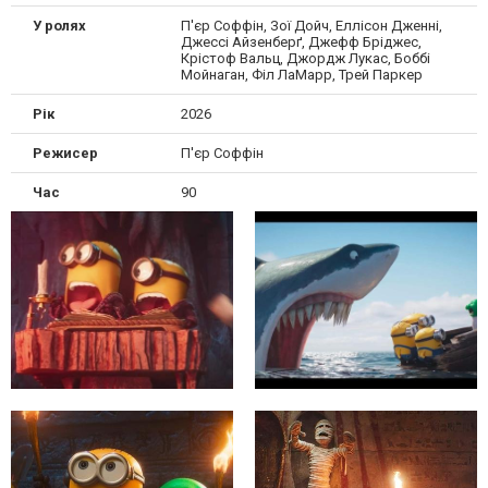
У ролях
П'єр Соффін, Зої Дойч, Еллісон Дженні,
Джессі Айзенберґ, Джефф Бріджес,
Крістоф Вальц, Джордж Лукас, Боббі
Мойнаган, Філ ЛаМарр, Трей Паркер
Рік
2026
Режисер
П'єр Соффін
Час
90