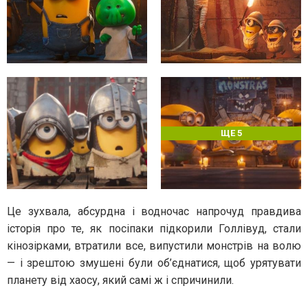
ЩЕ 5
Це зухвала, абсурдна і водночас напрочуд правдива
історія про те, як посіпаки підкорили Голлівуд, стали
кінозірками, втратили все, випустили монстрів на волю
— і зрештою змушені були об’єднатися, щоб урятувати
планету від хаосу, який самі ж і спричинили.