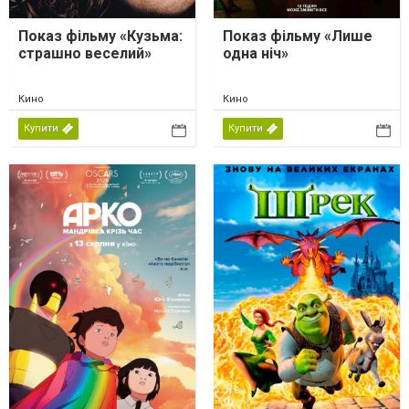
Показ фільму «Кузьма:
Показ фільму «Лише
страшно веселий»
одна ніч»
Кино
Кино
Купити
Купити