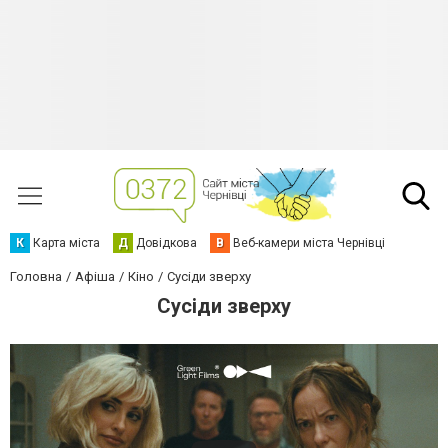
К
Карта міста
Д
Довідкова
В
Веб-камери міста Чернівці
Головна
Афіша
Кіно
Сусіди зверху
Сусіди зверху