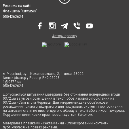
Реклама на сайті
Франшиза "CitySites"
0504262624
Автори проєкту
м. Чернівці, вул. Кохановського, 2, індекс: 58002
Ідентифікатор у Реєстрі R40-05098
1@0372.ua
0504262624
Допускається цитування матеріалів без отримання попередньої згоди
0372.ua за умови розміщення в тексті обов'язкового посилання на
0372.ua - Сайт міста Чернівці. Для інтернет-видань обов'язкове
розміщення прямого, відкритого для пошукових систем гіперпосилання
на цитовані статті не нижче другого абзацу в тексті або в якості джерела.
Порушення виняткових прав переслідується Законом.
Матеріали з плашками «Реклама» чи «Спонсорований контент»
публікуються на правах реклами.