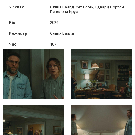
У ролях
Олiвія Вайлд, Сет Роґен, Едвард Нортон,
Пенелопа Крус
Рік
2026
Режисер
Олiвія Вайлд
Час
107