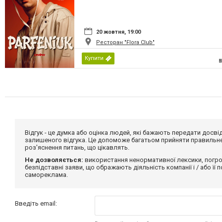
20 жовтня, 19:00
Ресторан "Flora Club"
Купити
Відгук - це думка або оцінка людей, які бажають передати дос
залишеного відгука. Це допоможе багатьом прийняти правильне 
роз'яснення питань, що цікавлять.
Не дозволяється:
використання ненормативної лексики, погро
безпідставні заяви, що ображають діяльність компанії і / або її
самореклама.
Введіть email: