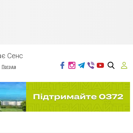
ає Сенс
Погода