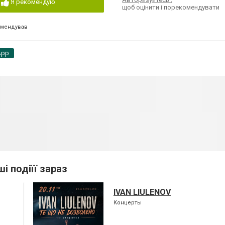
Я рекомендую
щоб оцінити і порекомендувати
омендував
App
ші подіїї зараз
IVAN LIULENOV
Концерты