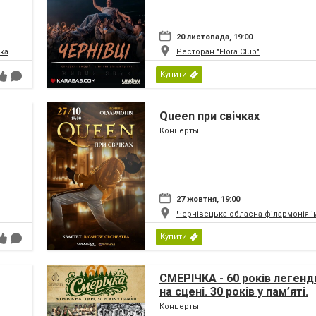
20 листопада, 19:00
ка
Ресторан "Flora Club"
Купити
Queen при свічках
Концерты
27 жовтня, 19:00
Чернівецька обласна філармонія і
Купити
СМЕРІЧКА - 60 років легенди
на сцені. 30 років у пам’яті.
Концерты