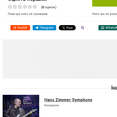
(
0
оцінок)
Ніхто ще не рек
Поки ще ніхто не оцінював
Reddit
Telegram
Viber
Whats
Ін
Hans Zimmer Symphony
Концерты