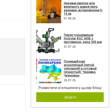
Надувна палатка для
вуличного маркетингу,
реклами, встановлення 5-
15 хв
01.08.26
Пилка торцювальна
Holzstar KGZ 305E з
протяжкою, диск 305 мм
31.07.26
Поликарбонат
монолитный (литой,
сплошной) и сотовый
(ячеистый). Чернівці.
Черновцы
26.07.26
Розмістити оголошення у цьому блоці
Додати