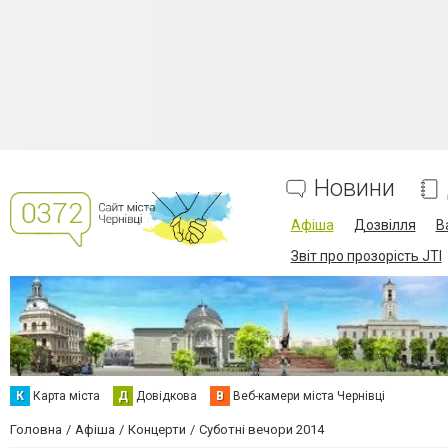
Новини
Афіша
Дозвілля
В
Звіт про прозорість JTI
К
Карта міста
Д
Довідкова
В
Веб-камери міста Чернівці
Головна
Афіша
Концерти
Суботні вечори 2014