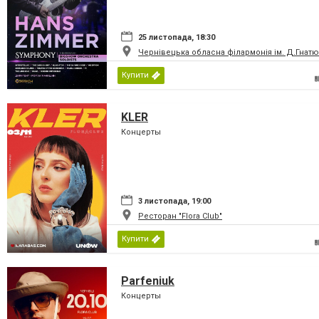
25 листопада, 18:30
Чернівецька обласна філармонія ім. Д.Гнатю
Купити
KLER
Концерты
3 листопада, 19:00
Ресторан "Flora Club"
Купити
Parfeniuk
Концерты