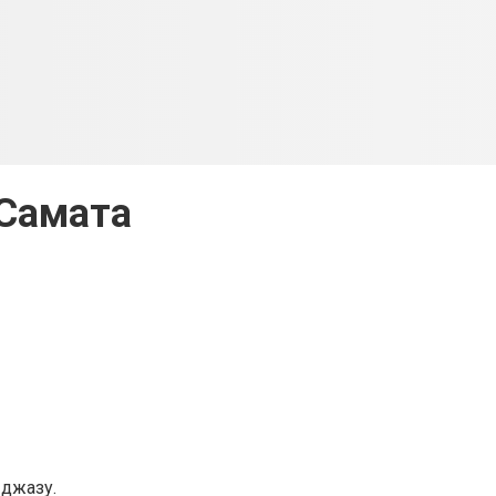
Самата
 джазу.