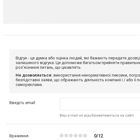
Відгук - це думка або оцінка людей, які бажають передати дос
залишеного відгука. Це допоможе багатьом прийняти правильне 
роз'яснення питань, що цікавлять.
Не дозволяється:
використання ненормативної лексики, погро
безпідставні заяви, що ображають діяльність компанії і / або її
самореклама.
Введіть email:
Ваш e-mail не відображатиметься на сайті
Враження
0/12