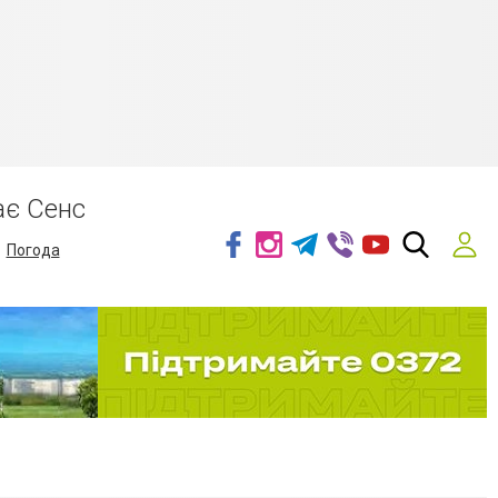
ає Сенс
Погода