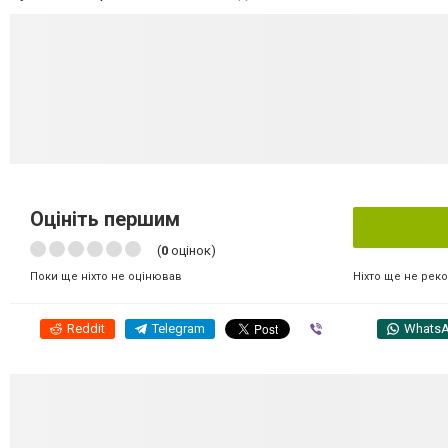
Оцініть першим
(
0
оцінок)
Ніхто ще не рек
Поки ще ніхто не оцінював
Reddit
Telegram
Viber
Whats