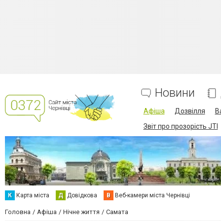
Новини
Афіша
Дозвілля
В
Звіт про прозорість JTI
К
Карта міста
Д
Довідкова
В
Веб-камери міста Чернівці
Головна
Афіша
Нічне життя
Самата