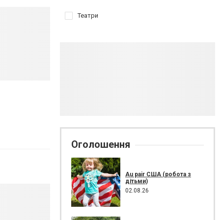
Театри
Оголошення
Au pair США (робота з
дітьми)
02.08.26