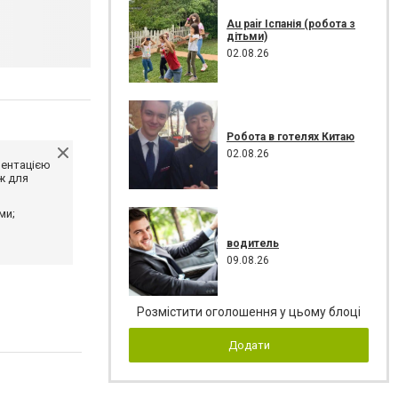
Au pair Іспанія (робота з
дітьми)
02.08.26
Робота в готелях Китаю
02.08.26
ментацією
ж для
ми;
водитель
09.08.26
Розмістити оголошення у цьому блоці
Додати