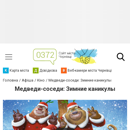
К
Карта міста
Д
Довідкова
В
Веб-камери міста Чернівці
Головна
Афіша
Кіно
Медведи-соседи: Зимние каникулы
Медведи-соседи: Зимние каникулы