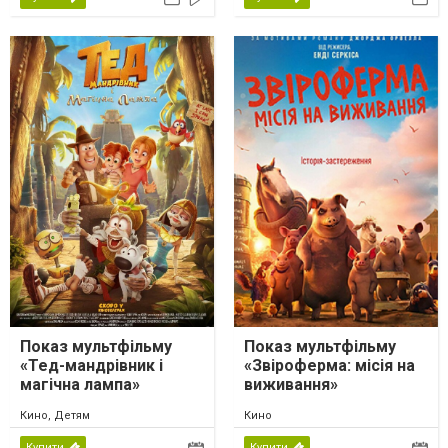
Показ мультфільму
Показ мультфільму
«Тед-мандрівник і
«Звіроферма: місія на
магічна лампа»
виживання»
Кино, Детям
Кино
Купити
Купити