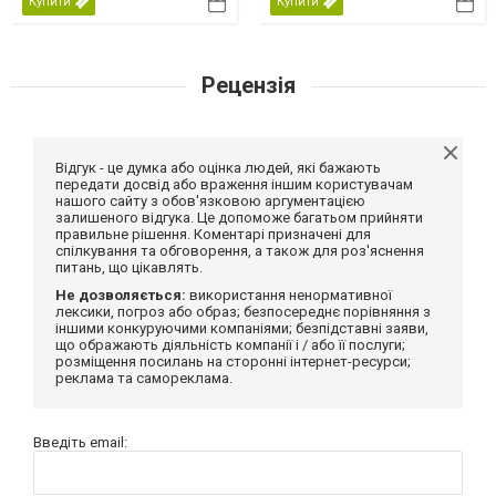
Купити
Купити
Рецензія
Відгук - це думка або оцінка людей, які бажають
передати досвід або враження іншим користувачам
нашого сайту з обов'язковою аргументацією
залишеного відгука. Це допоможе багатьом прийняти
правильне рішення. Коментарі призначені для
спілкування та обговорення, а також для роз'яснення
питань, що цікавлять.
Не дозволяється:
використання ненормативної
лексики, погроз або образ; безпосереднє порівняння з
іншими конкуруючими компаніями; безпідставні заяви,
що ображають діяльність компанії і / або її послуги;
розміщення посилань на сторонні інтернет-ресурси;
реклама та самореклама.
Введіть email: