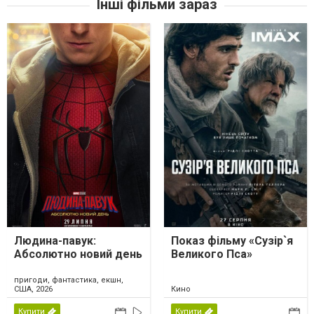
Інші фільми зараз
Людина-павук:
Показ фільму «Сузір`я
Абсолютно новий день
Великого Пса»
пригоди, фантастика, екшн,
США, 2026
Кино
Купити
Купити