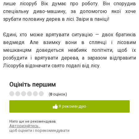
лише лісоруб Вік думає про роботу. Він спорудив
спеціальну диво-машину, за допомогою якої хоче
зрубати половину дерев в лісі. Звіри в паніці!
Єдині, хто може врятувати ситуацію — двох братиків
ведмедя. Але взимку вони в сплячці і лісовим
мешканцям доведеться неабияк попітніти, щоб їх
розбудити і врятувати дерева, а заразом відправити
Лісоруба відзначати свято подалі від лісу.
Оцініть першим
(
0
оцінок)
Я рекомендую
Ніхто ще не рекомендував
Авторизуйтесь
,
щоб оцінити і порекомендувати