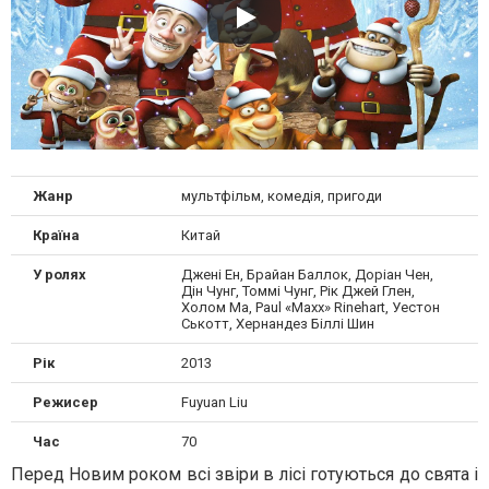
Жанр
мультфільм, комедія, пригоди
Країна
Китай
У ролях
Джені Ен, Брайан Баллок, Доріан Чен,
Дін Чунг, Томмі Чунг, Рік Джей Глен,
Холом Ма, Paul «Maxx» Rinehart, Уестон
Ськотт, Хернандез Біллі Шин
Рік
2013
Режисер
Fuyuan Liu
Час
70
Перед Новим роком всі звіри в лісі готуються до свята і