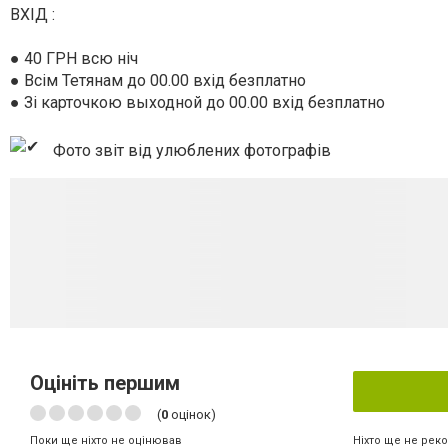
ВХІД :
● 40 ГРН всю ніч
● Всім Тетянам до 00.00 вхід безплатно
● Зі карточкою выходной до 00.00 вхід безплатно
Фото звіт від улюблених фотографів
Оцініть першим
(
0
оцінок)
Ніхто ще не рек
Поки ще ніхто не оцінював