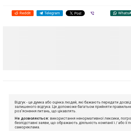
Reddit
Telegram
Viber
Whats
Відгук - це думка або оцінка людей, які бажають передати дос
залишеного відгука. Це допоможе багатьом прийняти правильне 
роз'яснення питань, що цікавлять.
Не дозволяється:
використання ненормативної лексики, погро
безпідставні заяви, що ображають діяльність компанії і / або її
самореклама.