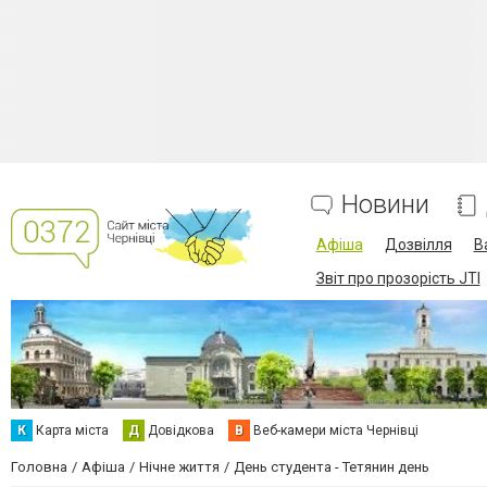
Новини
Афіша
Дозвілля
В
Звіт про прозорість JTI
К
Карта міста
Д
Довідкова
В
Веб-камери міста Чернівці
Головна
Афіша
Нічне життя
День студента - Тетянин день