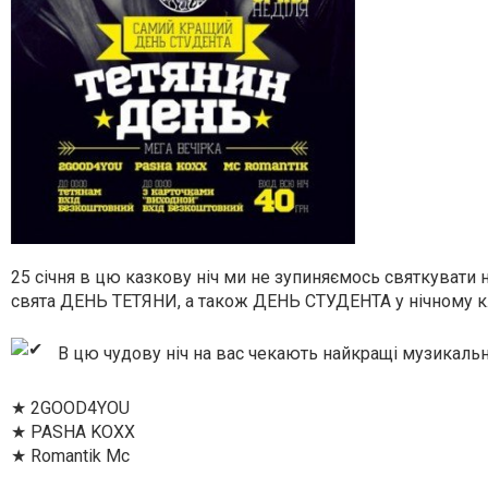
25 січня в цю казкову ніч ми не зупиняємось святкувати 
свята ДЕНЬ ТЕТЯНИ, а також ДЕНЬ СТУДЕНТА у нічному к
В цю чудову ніч на вас чекають найкращі музикальні
★ 2GOOD4YOU
★ PASHA KOXX
★ Romantik Mc