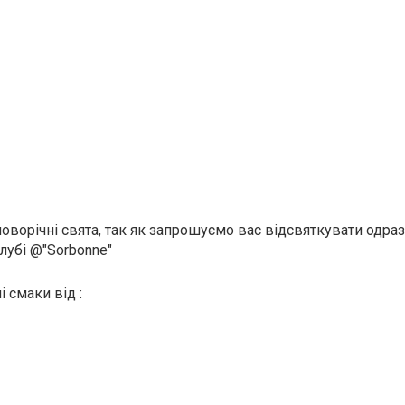
новорічні свята, так як запрошуємо вас відсвяткувати одра
лубі @"Sorbonne"
 смаки від :