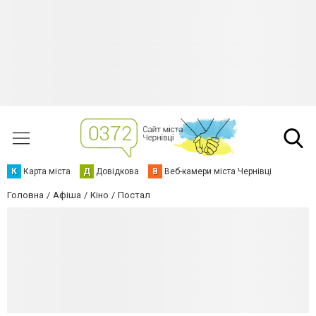
К
Карта міста
Д
Довідкова
В
Веб-камери міста Чернівці
Головна
Афіша
Кіно
Постал