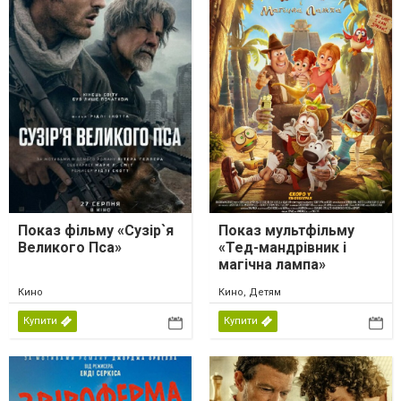
Показ фільму «Сузір`я
Показ мультфільму
Великого Пса»
«Тед-мандрівник і
магічна лампа»
Кино
Кино, Детям
Купити
Купити