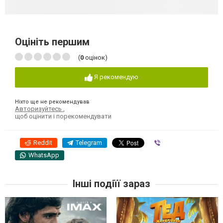
Оцініть першим
(
0
оцінок)
Я рекомендую
Ніхто ще не рекомендував
Авторизуйтесь
,
щоб оцінити і порекомендувати
Reddit
Telegram
Viber
WhatsApp
Інші подіїї зараз