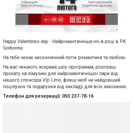
Happy Valentines day
- Найромантичніша ніч в році в РК
Sorbonne.
На тебе чекає нескінченний потік романтики та любові.
На вас чекають яскрава шоу-программа, розіграш
прокату на лімузині для найромантичнішої пари від
нашого спонсора VIp Limo, флеш-моб на найдовший
поцілунок та подарунки від закладу для всіх закоханих.
Телефон для резервації: 050 237-78-16