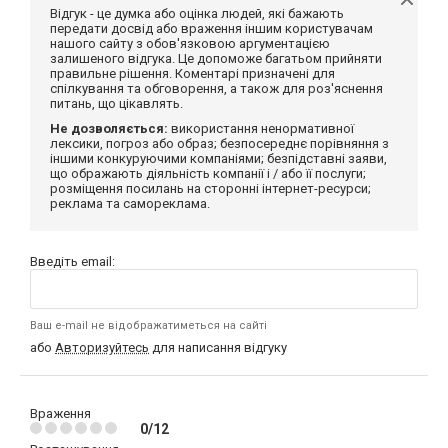
Відгук - це думка або оцінка людей, які бажають
передати досвід або враження іншим користувачам
нашого сайту з обов'язковою аргументацією
залишеного відгука. Це допоможе багатьом прийняти
правильне рішення. Коментарі призначені для
спілкування та обговорення, а також для роз'яснення
питань, що цікавлять.
Не дозволяється:
використання ненормативної
лексики, погроз або образ; безпосереднє порівняння з
іншими конкуруючими компаніями; безпідставні заяви,
що ображають діяльність компанії і / або її послуги;
розміщення посилань на сторонні інтернет-ресурси;
реклама та самореклама.
Введіть email:
Ваш e-mail не відображатиметься на сайті
або
Авторизуйтесь
для написання відгуку
Враження
0/12