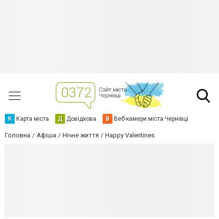
К
Карта міста
Д
Довідкова
В
Веб-камери міста Чернівці
Головна
Афіша
Нічне життя
Happy Valentines