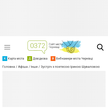
К
Карта міста
Д
Довідкова
В
Веб-камери міста Чернівці
Головна
Афіша
Інше
Зустріч з поетесою Іриною Шуваловою