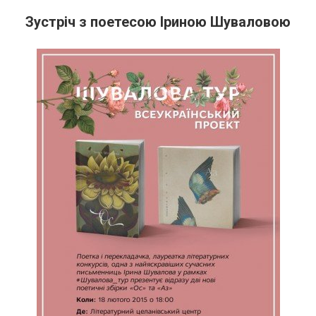
Зустріч з поетесою Іриною Шуваловою