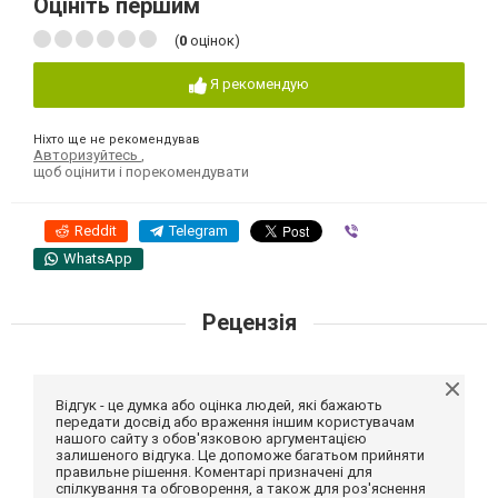
Оцініть першим
(
0
оцінок)
Я рекомендую
Ніхто ще не рекомендував
Авторизуйтесь
,
щоб оцінити і порекомендувати
Reddit
Telegram
Viber
WhatsApp
Рецензія
Відгук - це думка або оцінка людей, які бажають
передати досвід або враження іншим користувачам
нашого сайту з обов'язковою аргументацією
залишеного відгука. Це допоможе багатьом прийняти
правильне рішення. Коментарі призначені для
спілкування та обговорення, а також для роз'яснення