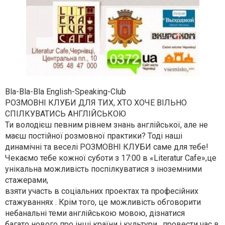
Bla-Bla-Bla English-Speaking-Club
РОЗМОВНІ КЛУБИ ДЛЯ ТИХ, ХТО ХОЧЕ ВІЛЬНО
СПІЛКУВАТИСЬ АНГЛІЙСЬКОЮ
Ти володієш певним рівнем знань англійської, але не
маєш постійної розмовної практики? Тоді наші
динамічні та веселі РОЗМОВНІ КЛУБИ саме для тебе!
Чекаємо тебе кожної суботи з 17:00 в «Literatur Cafe»,це
унікальна можливість поспілкуватися з іноземними
стажерами,
взяти участь в соціальних проектах та професійних
стажуваннях . Крім того, це можливість обговорити
небанальні теми англійською мовою, дізнатися
багато нового про інші країни і культури , провести час в