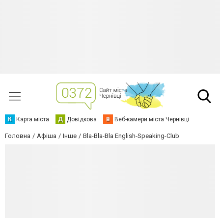
К
Карта міста
Д
Довідкова
В
Веб-камери міста Чернівці
Головна
Афіша
Інше
Bla-Bla-Bla English-Speaking-Club