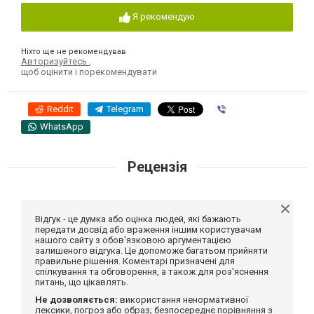
Я рекомендую
Ніхто ще не рекомендував
Авторизуйтесь
,
щоб оцінити і порекомендувати
Reddit
Telegram
Viber
WhatsApp
Рецензія
Відгук - це думка або оцінка людей, які бажають
передати досвід або враження іншим користувачам
нашого сайту з обов'язковою аргументацією
залишеного відгука. Це допоможе багатьом прийняти
правильне рішення. Коментарі призначені для
спілкування та обговорення, а також для роз'яснення
питань, що цікавлять.
Не дозволяється:
використання ненормативної
лексики, погроз або образ; безпосереднє порівняння з