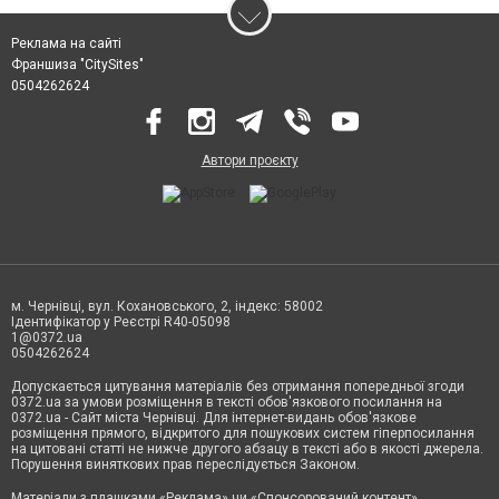
Реклама на сайті
Франшиза "CitySites"
0504262624
Автори проєкту
м. Чернівці, вул. Кохановського, 2, індекс: 58002
Ідентифікатор у Реєстрі R40-05098
1@0372.ua
0504262624
Допускається цитування матеріалів без отримання попередньої згоди
0372.ua за умови розміщення в тексті обов'язкового посилання на
0372.ua - Сайт міста Чернівці. Для інтернет-видань обов'язкове
розміщення прямого, відкритого для пошукових систем гіперпосилання
на цитовані статті не нижче другого абзацу в тексті або в якості джерела.
Порушення виняткових прав переслідується Законом.
Матеріали з плашками «Реклама» чи «Спонсорований контент»