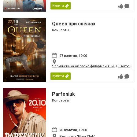
Купити
Queen при свічках
Концерты
27 жовтня, 19:00
Чернівецька обласна філармонія ім. Д.Гнатюка
Купити
Parfeniuk
Концерты
20 жовтня, 19:00
Ресторан "Flora Club"