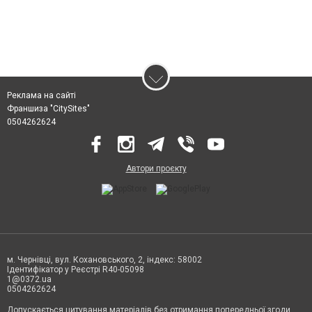
Реклама на сайті
Франшиза "CitySites"
0504262624
Автори проєкту
м. Чернівці, вул. Кохановського, 2, індекс: 58002
Ідентифікатор у Реєстрі R40-05098
1@0372.ua
0504262624
Допускається цитування матеріалів без отримання попередньої згоди