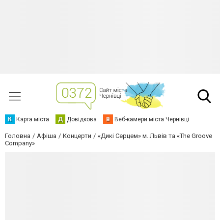
К
Карта міста
Д
Довідкова
В
Веб-камери міста Чернівці
Головна
Афіша
Концерти
«Дикі Серцем» м. Львів та «The Groove
Company»