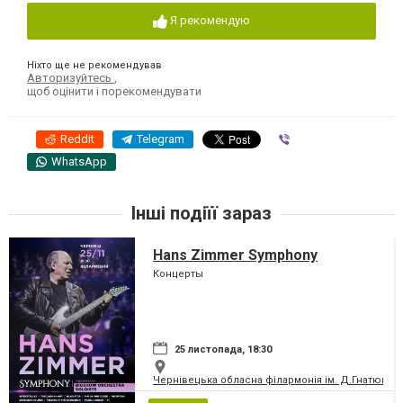
Я рекомендую
Ніхто ще не рекомендував
Авторизуйтесь
,
щоб оцінити і порекомендувати
Reddit
Telegram
Viber
WhatsApp
Інші подіїї зараз
Hans Zimmer Symphony
Концерты
25 листопада, 18:30
Чернівецька обласна філармонія ім. Д.Гнатюка