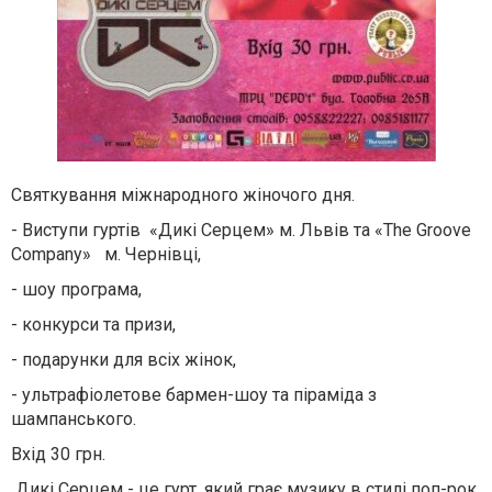
Святкування міжнародного жіночого дня.
- Виступи гуртів «Дикі Серцем» м. Львів та «The Groove
Company»
м. Чернівці,
- шоу програма,
- конкурси та призи,
- подарунки для всіх жінок,
- ультрафіолетове бармен-шоу та піраміда з
шампанського.
Вхід 30 грн.
Дикі Серцем - це гурт, який грає музику в стилі поп-рок.