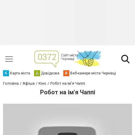
К
Карта міста
Д
Довідкова
В
Веб-камери міста Чернівці
Головна
Афіша
Кіно
Робот на ім'я Чаппі
Робот на ім'я Чаппі