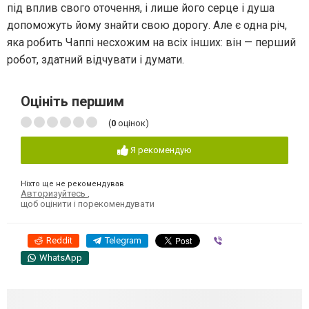
під вплив свого оточення, і лише його серце і душа
допоможуть йому знайти свою дорогу. Але є одна річ,
яка робить Чаппі несхожим на всіх інших: він — перший
робот, здатний відчувати і думати.
Оцініть першим
(
0
оцінок)
Я рекомендую
Ніхто ще не рекомендував
Авторизуйтесь
,
щоб оцінити і порекомендувати
Reddit
Telegram
Viber
WhatsApp