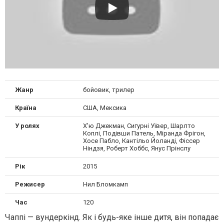
Жанр
бойовик, трилер
Країна
США, Мексика
У ролях
Х'ю Джекман, Сигурні Уївер, Шарлто
Коплі, Подівши Патель, Міранда Фрігон,
Хосе Пабло, Кантільо Йоланді, Фіссер
Ніндзя, Роберт Хоббс, Янус Прінслу
Рік
2015
Режисер
Нил Бломкамп
Час
120
Чаппі — вундеркінд. Як і будь-яке інше дитя, він попадає