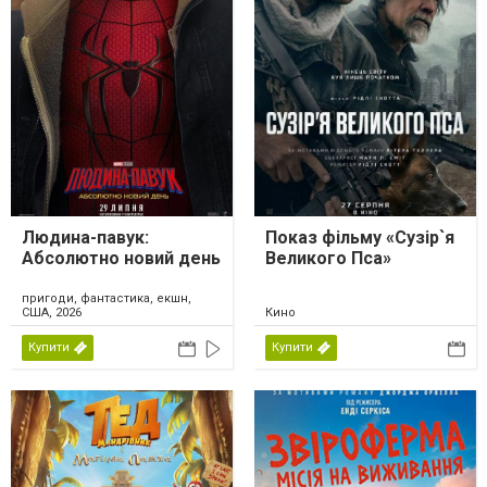
Людина-павук:
Показ фільму «Сузір`я
Абсолютно новий день
Великого Пса»
пригоди, фантастика, екшн,
США, 2026
Кино
Купити
Купити