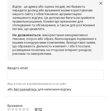
Відгук - це думка або оцінка людей, які бажають
передати досвід або враження іншим користувачам
нашого сайту з обов'язковою аргументацією
залишеного відгука. Це допоможе багатьом прийняти
правильне рішення. Коментарі призначені для
спілкування та обговорення, а також для роз'яснення
питань, що цікавлять.
Не дозволяється:
використання ненормативної
лексики, погроз або образ; безпосереднє порівняння з
іншими конкуруючими компаніями; безпідставні заяви,
що ображають діяльність компанії і / або її послуги;
розміщення посилань на сторонні інтернет-ресурси;
реклама та самореклама.
Введіть email:
Ваш e-mail не відображатиметься на сайті
або
Авторизуйтесь
для написання відгуку
Враження
0/12