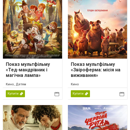
Показ мультфільму
Показ мультфільму
«Тед-мандрівник і
«Звіроферма: місія на
магічна лампа»
виживання»
Кино, Детям
Кино
Купити
Купити