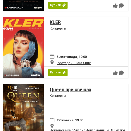
Купити
KLER
Концерты
3 листопада, 19:00
Ресторан "Flora Club"
Купити
Queen при свічках
Концерты
27 жовтня, 19:00
Чернівецька обласна філармонія ім. Д.Гнатюка