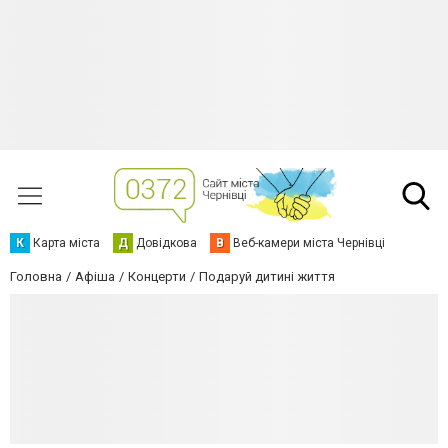
К
Карта міста
Д
Довідкова
В
Веб-камери міста Чернівці
Головна
Афіша
Концерти
Подаруй дитині життя